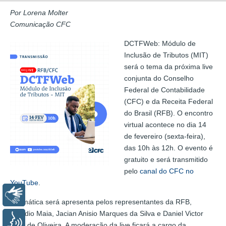
Por Lorena Molter
Comunicação CFC
DCTFWeb: Módulo de
Inclusão de Tributos (MIT)
será o tema da próxima live
conjunta do Conselho
Federal de Contabilidade
(CFC) e da Receita Federal
do Brasil (RFB). O encontro
virtual acontece no dia 14
de fevereiro (sexta-feira),
das 10h às 12h. O evento é
gratuito e será transmitido
pelo
canal do CFC no
YouTube
.
Libras
A temática será apresenta pelos representantes da RFB,
Cláudio Maia, Jacian Anisio Marques da Silva e Daniel Victor
Voz
Silva de Oliveira. A moderação da live ficará a cargo da