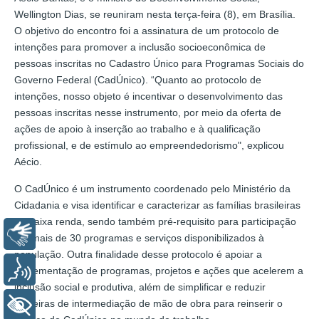
Wellington Dias, se reuniram nesta terça-feira (8), em Brasília.
O objetivo do encontro foi a assinatura de um protocolo de
intenções para promover a inclusão socioeconômica de
pessoas inscritas no Cadastro Único para Programas Sociais do
Governo Federal (CadÚnico). “Quanto ao protocolo de
intenções, nosso objeto é incentivar o desenvolvimento das
pessoas inscritas nesse instrumento, por meio da oferta de
ações de apoio à inserção ao trabalho e à qualificação
profissional, e de estímulo ao empreendedorismo", explicou
Aécio.
O CadÚnico é um instrumento coordenado pelo Ministério da
Cidadania e visa identificar e caracterizar as famílias brasileiras
de baixa renda, sendo também pré-requisito para participação
Libras
em mais de 30 programas e serviços disponibilizados à
população. Outra finalidade desse protocolo é apoiar a
Voz
implementação de programas, projetos e ações que acelerem a
inclusão social e produtiva, além de simplificar e reduzir
barreiras de intermediação de mão de obra para reinserir o
+ Acessibilidade