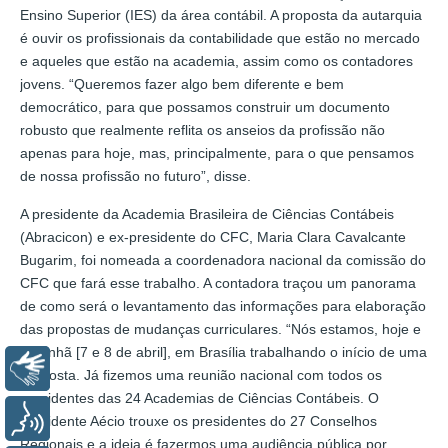
Ensino Superior (IES) da área contábil. A proposta da autarquia
é ouvir os profissionais da contabilidade que estão no mercado
e aqueles que estão na academia, assim como os contadores
jovens. “Queremos fazer algo bem diferente e bem
democrático, para que possamos construir um documento
robusto que realmente reflita os anseios da profissão não
apenas para hoje, mas, principalmente, para o que pensamos
de nossa profissão no futuro”, disse.
A presidente da Academia Brasileira de Ciências Contábeis
(Abracicon) e ex-presidente do CFC, Maria Clara Cavalcante
Bugarim, foi nomeada a coordenadora nacional da comissão do
CFC que fará esse trabalho. A contadora traçou um panorama
de como será o levantamento das informações para elaboração
das propostas de mudanças curriculares. “Nós estamos, hoje e
amanhã [7 e 8 de abril], em Brasília trabalhando o início de uma
Libras
proposta. Já fizemos uma reunião nacional com todos os
presidentes das 24 Academias de Ciências Contábeis. O
Voz
presidente Aécio trouxe os presidentes do 27 Conselhos
Regionais e a ideia é fazermos uma audiência pública por