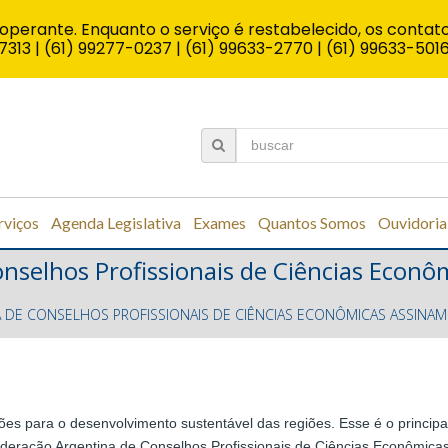
operante. Enquanto o serviço é restabelecido, os contato
7313 | (61) 99277-0237 | (61) 99633-2770 | (61) 99633-501
rviços
Agenda Legislativa
Exames
Quantos Somos
Ouvidoria
nselhos Profissionais de Ciências Econô
A DE CONSELHOS PROFISSIONAIS DE CIÊNCIAS ECONÔMICAS ASSIN
ções para o desenvolvimento sustentável das regiões. Esse é o princip
ederação Argentina de Conselhos Profissionais de Ciências Econômic