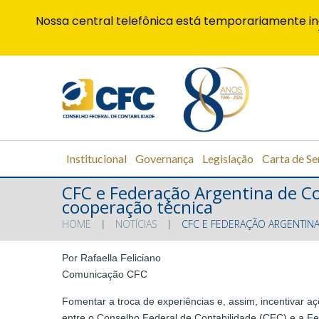
Nossa central telefônica está temporariamente in
Institucional
Governança
Legislação
Carta de Se
CFC e Federação Argentina de Co
cooperação técnica
HOME
NOTÍCIAS
CFC E FEDERAÇÃO ARGENTIN
Por Rafaella Feliciano
Comunicação CFC
Fomentar a troca de experiências e, assim, incentivar a
entre o Conselho Federal de Contabilidade (CFC) e a F