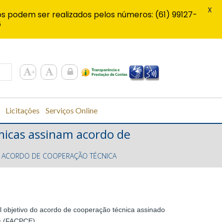
X
s podem ser realizados pelos números: (61) 99127-
6
Licitações
Serviços Online
micas assinam acordo de
AM ACORDO DE COOPERAÇÃO TÉCNICA
al objetivo do acordo de cooperação técnica assinado
as (FACPCE).