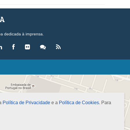
SA
ea dedicada à imprensa.
LEGISLAÇÃO
eis
ecretos-Lei
esoluções
 a
Política de Privacidade
e a
Política de Cookies
. Para
ormas Brasileiras de Contabilidade
nstruções Normativas
úmulas
NOTÍCIAS