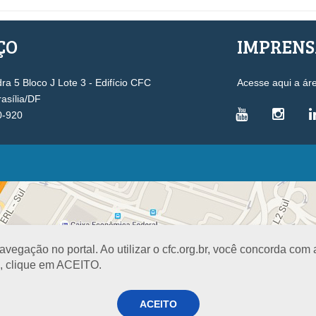
ÇO
IMPREN
a 5 Bloco J Lote 3 - Edifício CFC
Acesse aqui a ár
rasília/DF
0-920
VICE-PRESIDÊNCIAS
Administrativa
L
Controle Interno
D
Desenvolvimento Profissional
R
egação no portal. Ao utilizar o cfc.org.br, você concorda com
Governança e Gestão Estratégica
N
a, clique em ACEITO.
Fiscalização, Ética e Disciplina
I
Técnica
S
Registro
ACEITO