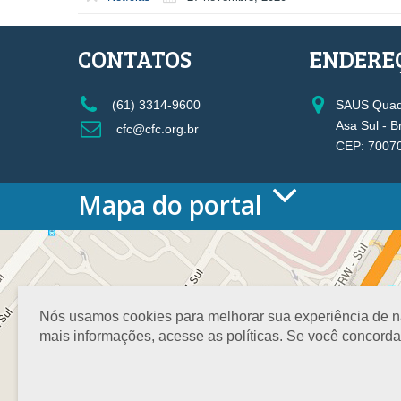
CONTATOS
ENDERE
(61) 3314-9600
SAUS Quadr
Asa Sul - B
cfc@cfc.org.br
CEP: 7007
Mapa do portal
HOME
O CONSELHO
Conselho Diretor
Nossa Sede
Nós usamos cookies para melhorar sua experiência de nav
Planejamento
mais informações, acesse as políticas. Se você concord
Organograma
Medalha João Lyra
Presidentes do CFC – Gestões anteriores