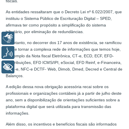
fiscais.
As entidades ressaltaram que o Decreto Lei nº 6.022/2007, que
instituiu o Sistema Público de Escrituração Digital – SPED,
afirmava ter como propósito a simplificação do sistema
tributário, por eliminação de redundâncias.
Libras
Entretanto, no decorrer dos 17 anos de existência, se ramificou
até se tornar a complexa rede de informações que temos hoje,
Voz
a exemplo da Nota fiscal Eletrônica, CT‐e, ECD, ECF, EFD‐
Contribuições, EFD ICMS/IPI, eSocial, EFD Reinf, e‐Financeira,
+ Acessibilidade
MDF‐e, NFC‐e DCTF‐ Web, Dimob, Dmed, Decred e Central de
Balanços.
A edição dessa nova obrigação acessória recai sobre os
profissionais e organizações contábeis já a partir de julho deste
ano, sem a disponibilização de orientações suficientes sobre a
plataforma digital que será utilizada para transmissão das
informações.
Além disso, os incentivos e benefícios fiscais são informados