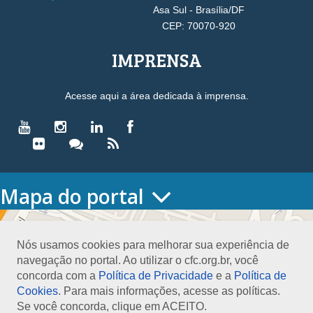
Asa Sul - Brasília/DF
CEP: 70070-920
IMPRENSA
Acesse aqui a área dedicada à imprensa.
Mapa do portal
HOME
O CONSELHO
Nós usamos cookies para melhorar sua experiência de
Conselho Diretor
navegação no portal. Ao utilizar o cfc.org.br, você
Nossa Sede
concorda com a
Política de Privacidade
e a
Política de
Planejamento
Cookies
. Para mais informações, acesse as políticas.
Organograma
Se você concorda, clique em ACEITO.
Medalha João Lyra