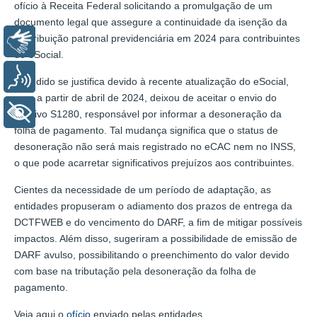
ofício à Receita Federal solicitando a promulgação de um
documento legal que assegure a continuidade da isenção da
contribuição patronal previdenciária em 2024 para contribuintes
Libras
do eSocial.
Voz
O pedido se justifica devido à recente atualização do eSocial,
que, a partir de abril de 2024, deixou de aceitar o envio do
+ Acessibilidade
arquivo S1280, responsável por informar a desoneração da
folha de pagamento. Tal mudança significa que o status de
desoneração não será mais registrado no eCAC nem no INSS,
o que pode acarretar significativos prejuízos aos contribuintes.
Cientes da necessidade de um período de adaptação, as
entidades propuseram o adiamento dos prazos de entrega da
DCTFWEB e do vencimento do DARF, a fim de mitigar possíveis
impactos. Além disso, sugeriram a possibilidade de emissão de
DARF avulso, possibilitando o preenchimento do valor devido
com base na tributação pela desoneração da folha de
pagamento.
Veja aqui o
ofício
enviado pelas entidades.