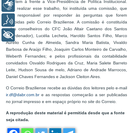
que tem à frente a Vice-Presidência de Política Institucional.
Libras
Para realizar esse trabalho, foi instituída uma comissão, que
será responsável por responder às perguntas que forem
Voz
recebidas pelo Correio Braziliense. A comissão é constituída
pelos conselheiros do CFC João Altair Caetano dos Santos
+ Acessibilidade
(coordenador), Lucélia Lecheta, Haroldo Santos Filho, Marco
Aurélio Cunha de Almeida, Sandra Maria Batista, Vivaldo
Barbosa de Araújo Filho, Joaquim Carlos Monteiro de Carvalho,
Weberth Fernandes; e pelos profissionais da contabilidade
convidados Osvaldo Rodrigues da Cruz, Maria Salete Barreto
Leite, Hudson Sousa de melo, Adriano de Andrade Marrocos,
Daniel Chaves Fernandes e Jackson Cleiton Aires.
O Correio Braziliense recebe as dúvidas dos leitores pelo e-mail
ir.df@dabr.com.br
e as respostas começarão a ser publicadas
no jornal impresso e em espaço próprio no
site
do Correio.
A reprodução deste material é permitida desde que a fonte
seja citada.