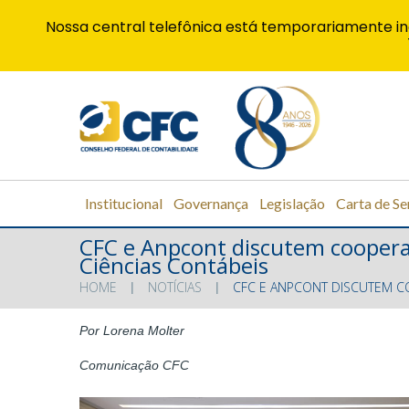
Nossa central telefônica está temporariamente in
Institucional
Governança
Legislação
Carta de Se
CFC e Anpcont discutem cooperaç
Ciências Contábeis
HOME
NOTÍCIAS
CFC E ANPCONT DISCUTEM C
Por Lorena Molter
Comunicação CFC