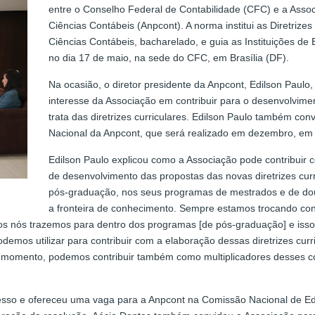
entre o Conselho Federal de Contabilidade (CFC) e a Ass
Ciências Contábeis (Anpcont). A norma institui as Diretriz
Ciências Contábeis, bacharelado, e guia as Instituições de 
no dia 17 de maio, na sede do CFC, em Brasília (DF).
Na ocasião, o diretor presidente da Anpcont, Edilson Paulo
interesse da Associação em contribuir para o desenvolvime
trata das diretrizes curriculares. Edilson Paulo também co
Nacional da Anpcont, que será realizado em dezembro, em
Edilson Paulo explicou como a Associação pode contribuir 
de desenvolvimento das propostas das novas diretrizes curr
pós-graduação, nos seus programas de mestrados e de do
a fronteira de conhecimento. Sempre estamos trocando co
os nós trazemos para dentro dos programas [de pós-graduação] e iss
demos utilizar para contribuir com a elaboração dessas diretrizes curri
ro momento, podemos contribuir também como multiplicadores desses 
resso e ofereceu uma vaga para a Anpcont na Comissão Nacional de 