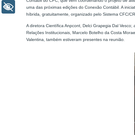
Contábil do CFC, que vem coordenando o projeto de alt
+ Acessibilidade
uma das próximas edições do Conexão Contábil. A inicia
híbrida, gratuitamente, organizado pelo Sistema CFC/CR
A diretora Científica Anpcont, Delci Grapegia Dal Vesco; 
Relações Institucionais, Marcelo Botelho da Costa Morae
Valentina, também estiveram presentes na reunião.