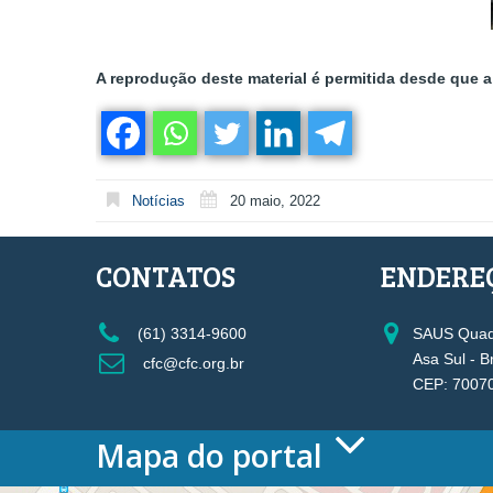
A reprodução deste material é permitida desde que a 
Notícias
20 maio, 2022
CONTATOS
ENDERE
(61) 3314-9600
SAUS Quadr
Asa Sul - B
cfc@cfc.org.br
CEP: 7007
Mapa do portal