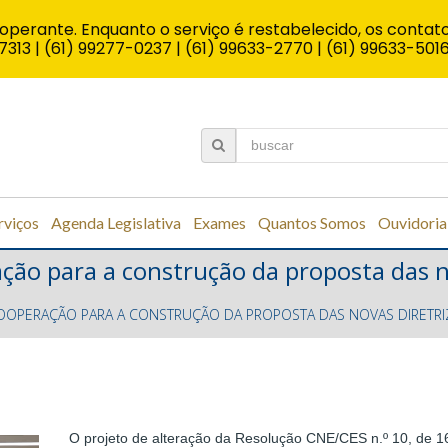
operante. Enquanto o serviço é restabelecido, os contato
7313 | (61) 99277-0237 | (61) 99633-2770 | (61) 99633-501
rviços
Agenda Legislativa
Exames
Quantos Somos
Ouvidoria
ão para a construção da proposta das no
OOPERAÇÃO PARA A CONSTRUÇÃO DA PROPOSTA DAS NOVAS DIRETRI
O projeto de alteração da Resolução CNE/CES n.º 10, de 1