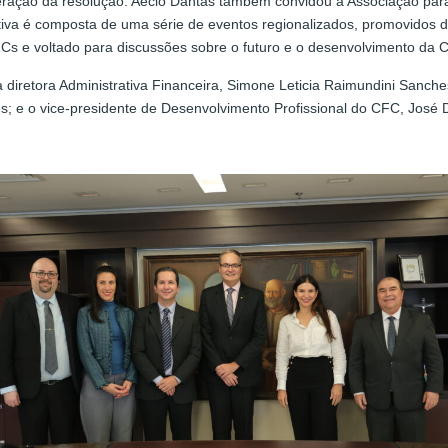
eração da resolução. Aécio Dantas também convidou a Associação para
tiva é composta de uma série de eventos regionalizados, promovidos 
Cs e voltado para discussões sobre o futuro e o desenvolvimento da C
a diretora Administrativa Financeira, Simone Leticia Raimundini Sanches
s; e o vice-presidente de Desenvolvimento Profissional do CFC, José 