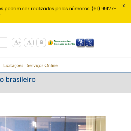
X
s podem ser realizados pelos números: (61) 99127-
6
Licitações
Serviços Online
o brasileiro