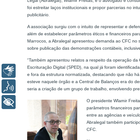
Legal (Abralegal), Wlamir Freitas, e o advogado e consu
foi estreitar laços institucionais e propor parcerias no 
publicitário.
A associação surgiu com o intuito de representar e defe
além de estabelecer parâmetros éticos e financeiros par
Marrocos, a Abralegal apresentou demanda ao CFC no sent
sobre publicação das demonstrações contábeis, inclusiv
“Também apresentou relatos a respeito da operação da 
Escrituração Digital (SPED), na qual já foram identifica
Libras
e fora da estrutura normatizada, destacando que não há
esteve naquele órgão e a Central de Balanços era do de
Voz
seria a criação de um grupo de trabalho, envolvendo pr
O presidente Wlamir Freita
+ Acessibilidade
parâmetros financeiros pa
entre as agências e veícul
Abralegal também participo
CFC.