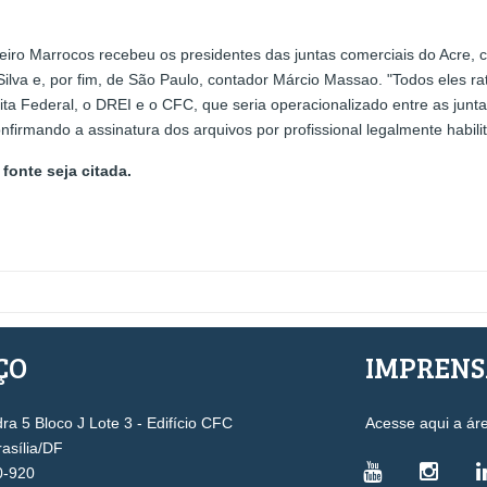
iro Marrocos recebeu os presidentes das juntas comerciais do Acre,
va e, por fim, de São Paulo, contador Márcio Massao. "Todos eles rat
ta Federal, o DREI e o CFC, que seria operacionalizado entre as juntas
firmando a assinatura dos arquivos por profissional legalmente habili
fonte seja citada.
ÇO
IMPREN
a 5 Bloco J Lote 3 - Edifício CFC
Acesse aqui a ár
rasília/DF
0-920