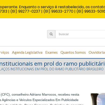
operante. Enquanto o serviço é restabelecido, os contato
7313 | (61) 99277-0237 | (61) 99633-2770 | (61) 99633-501
rviços
Agenda Legislativa
Exames
Quantos Somos
Ouvidoria
nstitucionais em prol do ramo publicitári
LAÇOS INSTITUCIONAIS EM PROL DO RAMO PUBLICITÁRIO BRASILEIRO
 (CFC), conselheiro Adriano Marrocos, recebeu nesta
das Agências e Veículos Especializados Em Publicidade