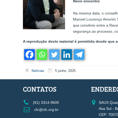
Novo encontro
Na mesma data, o conselhe
Manoel Lourenço Amorim Sil
que convênio entre a Recei
segurança ao processo, con
A reprodução deste material é permitida desde que a 
Notícias
5 junho, 2025
CONTATOS
ENDERE
(61) 3314-9600
SAUS Quadr
Asa Sul - B
cfc@cfc.org.br
CEP: 7007