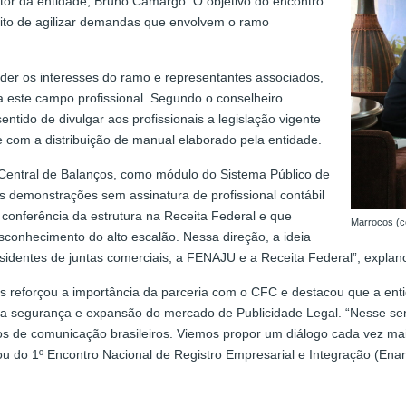
ltor da entidade, Bruno Camargo. O objetivo do encontro
intuito de agilizar demandas que envolvem o ramo
nder os interesses do ramo e representantes associados,
a este campo profissional. Segundo o conselheiro
ido de divulgar aos profissionais a legislação vigente
e com a distribuição de manual elaborado pela entidade.
Central de Balanços, como módulo do Sistema Público de
das demonstrações sem assinatura de profissional contábil
 conferência da estrutura na Receita Federal e que
Marrocos (ce
sconhecimento do alto escalão. Nessa direção, a ideia
esidentes de juntas comerciais, a FENAJU e a Receita Federal”, expl
s reforçou a importância da parceria com o CFC e destacou que a enti
ra segurança e expansão do mercado de Publicidade Legal. “Nesse sent
os de comunicação brasileiros. Viemos propor um diálogo cada vez mai
u do 1º Encontro Nacional de Registro Empresarial e Integração (Enare