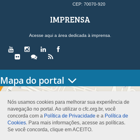
CEP: 70070-920
IMPRENSA
Acesse aqui a área dedicada à imprensa.
Mapa do portal
HOME
O CONSELHO
Nós usamos cookies para melhorar sua experiência de
Conselho Diretor
navegação no portal. Ao utilizar o cfc.org.br, você
Nossa Sede
concorda com a
Política de Privacidade
e a
Política de
Planejamento
Cookies
. Para mais informações, acesse as políticas.
Organograma
Se você concorda, clique em ACEITO.
Medalha João Lyra
Presidentes do CFC – Gestões anteriores