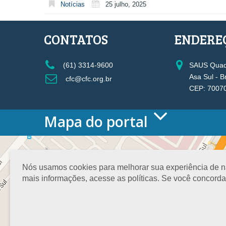
Notícias
25 julho, 2025
CONTATOS
ENDERE
(61) 3314-9600
SAUS Quadr
Asa Sul - B
cfc@cfc.org.br
CEP: 7007
Mapa do portal
HOME
O CONSELHO
Conselho Diretor
Nós usamos cookies para melhorar sua experiência de nav
Nossa Sede
mais informações, acesse as políticas. Se você concord
Planejamento
Organograma
Medalha João Lyra
Presidentes do CFC – Gestões anteriores