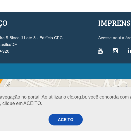
ÇO
IMPREN
a 5 Bloco J Lote 3 - Edifício CFC
Acesse aqui a ár
rasília/DF
0-920
VICE-PRESIDÊNCIAS
Administrativa
L
Controle Interno
D
egação no portal. Ao utilizar o cfc.org.br, você concorda com
Desenvolvimento Profissional
R
a, clique em ACEITO.
Governança e Gestão Estratégica
N
Fiscalização, Ética e Disciplina
I
ACEITO
Técnica
S
Registro