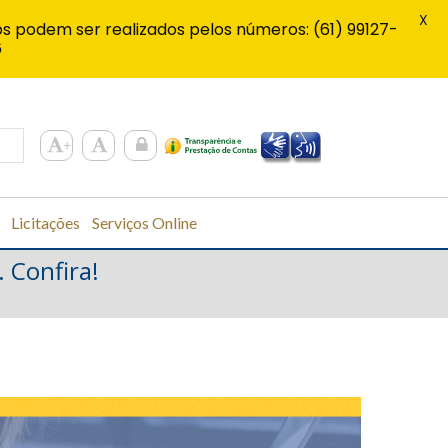
X
s podem ser realizados pelos números: (61) 99127-
6
Licitações
Serviços Online
 Confira!