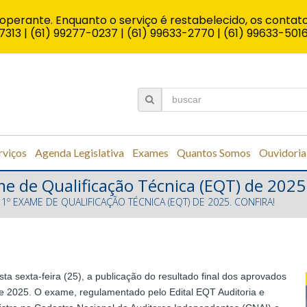
operante. Enquanto o serviço é restabelecido, os contato
7313 | (61) 99277-0237 | (61) 99633-2770 | (61) 99633-501
rviços
Agenda Legislativa
Exames
Quantos Somos
Ouvidoria
e de Qualificação Técnica (EQT) de 2025.
º EXAME DE QUALIFICAÇÃO TÉCNICA (EQT) DE 2025. CONFIRA!
a sexta-feira (25), a publicação do resultado final dos aprovados
e 2025. O exame, regulamentado pelo Edital EQT Auditoria e