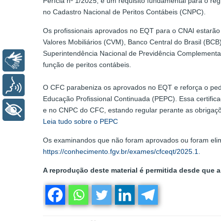
Perícia nº 1/2025, é um requisito fundamental para o re
no Cadastro Nacional de Peritos Contábeis (CNPC).
Os profissionais aprovados no EQT para o CNAI estarão 
Valores Mobiliários (CVM), Banco Central do Brasil (BC
Superintendência Nacional de Previdência Complementar
Libras
função de peritos contábeis.
Voz
O CFC parabeniza os aprovados no EQT e reforça o pedi
Educação Profissional Continuada (PEPC). Essa certifi
+ Acessibilidade
e no CNPC do CFC, estando regular perante as obrigaç
Leia tudo sobre o PEPC
Os examinandos que não foram aprovados ou foram elimi
https://conhecimento.fgv.br/exames/cfceqt/2025.1.
A reprodução deste material é permitida desde que a 