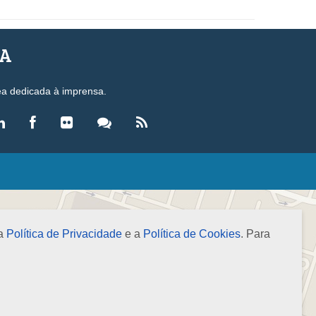
SA
ea dedicada à imprensa.
LEGISLAÇÃO
eis
ecretos-Lei
 a
Política de Privacidade
e a
Política de Cookies
. Para
esoluções
ormas Brasileiras de Contabilidade
nstruções Normativas
úmulas
NOTÍCIAS