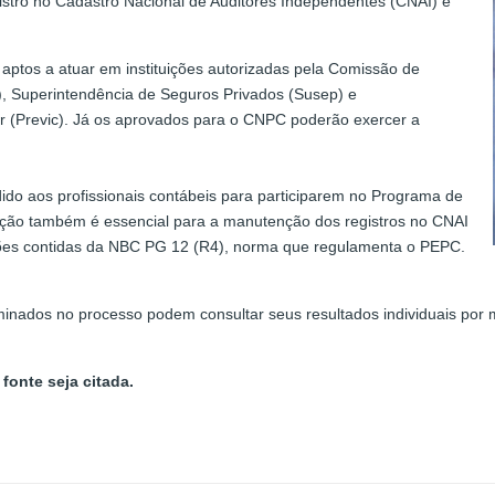
gistro no Cadastro Nacional de Auditores Independentes (CNAI) e
aptos a atuar em instituições autorizadas pela Comissão de
B), Superintendência de Seguros Privados (Susep) e
 (Previc). Já os aprovados para o CNPC poderão exercer a
do aos profissionais contábeis para participarem no Programa de
cação também é essencial para a manutenção dos registros no CNAI
ões contidas da NBC PG 12 (R4), norma que regulamenta o PEPC.
nados no processo podem consultar seus resultados individuais por m
fonte seja citada.