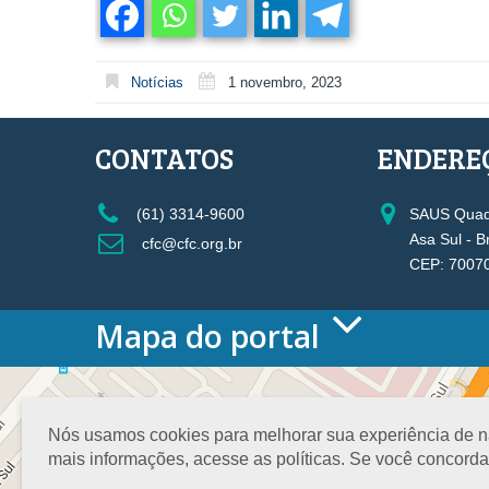
Notícias
1 novembro, 2023
CONTATOS
ENDERE
(61) 3314-9600
SAUS Quadr
Asa Sul - B
cfc@cfc.org.br
CEP: 7007
Mapa do portal
HOME
O CONSELHO
Conselho Diretor
Nós usamos cookies para melhorar sua experiência de nav
Nossa Sede
mais informações, acesse as políticas. Se você concord
Planejamento