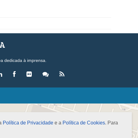
SA
ea dedicada à imprensa.
LEGISLAÇÃO
eis
ecretos-Lei
 a
Política de Privacidade
e a
Política de Cookies
. Para
esoluções
ormas Brasileiras de Contabilidade