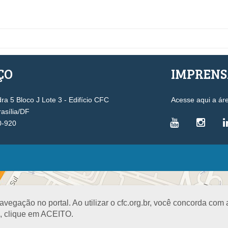
ÇO
IMPREN
a 5 Bloco J Lote 3 - Edifício CFC
Acesse aqui a ár
rasília/DF
0-920
VICE-PRESIDÊNCIAS
Administrativa
L
Controle Interno
D
egação no portal. Ao utilizar o cfc.org.br, você concorda com
Desenvolvimento Profissional
R
a, clique em ACEITO.
Governança e Gestão Estratégica
N