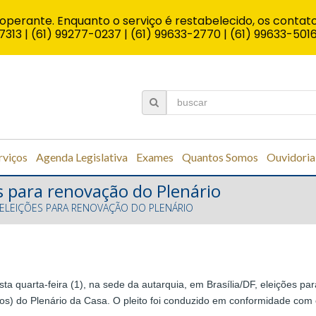
operante. Enquanto o serviço é restabelecido, os contato
7313 | (61) 99277-0237 | (61) 99633-2770 | (61) 99633-501
rviços
Agenda Legislativa
Exames
Quantos Somos
Ouvidoria
s para renovação do Plenário
 ELEIÇÕES PARA RENOVAÇÃO DO PLENÁRIO
ta quarta-feira (1), na sede da autarquia, em Brasília/DF, eleições 
s) do Plenário da Casa. O pleito foi conduzido em conformidade com o