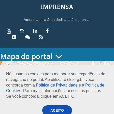
IMPRENSA
Acesse aqui a área dedicada à imprensa.
Mapa do portal
HOME
O CONSELHO
Nós usamos cookies para melhorar sua experiência de
Conselho Diretor
navegação no portal. Ao utilizar o cfc.org.br, você
Nossa Sede
concorda com a
Política de Privacidade
e a
Política de
Planejamento
Cookies
. Para mais informações, acesse as políticas.
Organograma
Se você concorda, clique em ACEITO.
Medalha João Lyra
Presidentes do CFC – Gestões anteriores
PRESIDÊNCIA
ACEITO