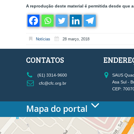
A reprodução deste material é permitida desde que a 
Notícias
28 março, 2018
CONTATOS
ENDERE
(61) 3314-9600
SAUS Quadr
Asa Sul - B
cfc@cfc.org.br
CEP: 7007
Mapa do portal
HOME
O CONSELHO
Conselho Diretor