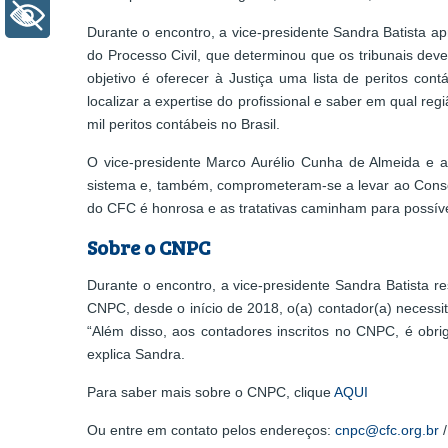
+ Acessibilidade
Durante o encontro, a vice-presidente Sandra Batista a
do Processo Civil, que determinou que os tribunais dev
objetivo é oferecer à Justiça uma lista de peritos con
localizar a expertise do profissional e saber em qual re
mil peritos contábeis no Brasil.
O vice-presidente Marco Aurélio Cunha de Almeida e a
sistema e, também, comprometeram-se a levar ao Conselh
do CFC é honrosa e as tratativas caminham para possív
Sobre o CNPC
Durante o encontro, a vice-presidente Sandra Batista r
CNPC, desde o início de 2018, o(a) contador(a) necessi
“Além disso, aos contadores inscritos no CNPC, é obri
explica Sandra.
Para saber mais sobre o CNPC, clique
AQUI
Ou entre em contato pelos endereços:
cnpc@cfc.org.br