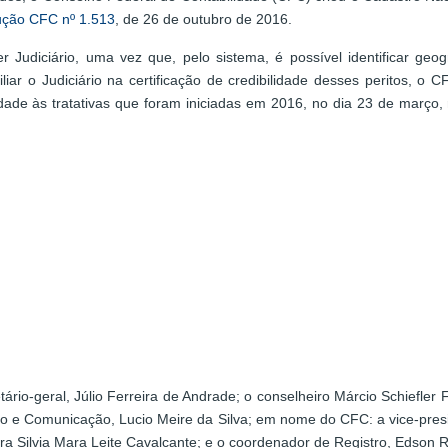
ução CFC nº 1.513
, de 26 de outubro de 2016.
 Judiciário, uma vez que, pelo sistema, é possível identificar geogr
xiliar o Judiciário na certificação de credibilidade desses peritos,
dade às tratativas que foram iniciadas em 2016, no dia 23 de março
ário-geral, Júlio Ferreira de Andrade; o conselheiro Márcio Schiefler 
 e Comunicação, Lucio Meire da Silva; em nome do CFC: a vice-preside
ira Silvia Mara Leite Cavalcante; e o coordenador de Registro, Edson 