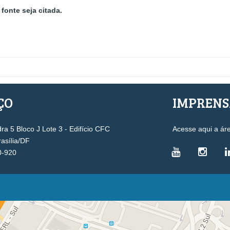
fonte seja citada.
ÇO
IMPREN
a 5 Bloco J Lote 3 - Edifício CFC
Acesse aqui a ár
rasília/DF
0-920
VICE-PRESIDÊNCIAS
Administrativa
L
Controle Interno
D