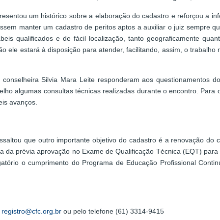
presentou um histórico sobre a elaboração do cadastro e reforçou a i
essem manter um cadastro de peritos aptos a auxiliar o juiz sempre 
tábeis qualificados e de fácil localização, tanto geograficamente qua
gião ele estará à disposição para atender, facilitando, assim, o trabal
 conselheira Silvia Mara Leite responderam aos questionamentos d
o algumas consultas técnicas realizadas durante o encontro. Para o c
eis avanços.
essaltou que outro importante objetivo do cadastro é a renovação do c
ta da prévia aprovação no Exame de Qualificação Técnica (EQT) para 
gatório o cumprimento do Programa de Educação Profissional Contin
/
registro@cfc.org.br
ou pelo telefone (61) 3314-9415