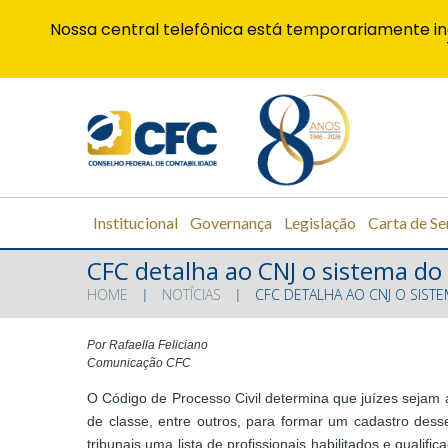
Nossa central telefônica está temporariamente in
Institucional
Governança
Legislação
Carta de Se
CFC detalha ao CNJ o sistema do
HOME
NOTÍCIAS
CFC DETALHA AO CNJ O SIST
Por Rafaella Feliciano
Comunicação CFC
O Código de Processo Civil determina que juízes sejam 
de classe, entre outros, para formar um cadastro dess
tribunais uma lista de profissionais habilitados e qual