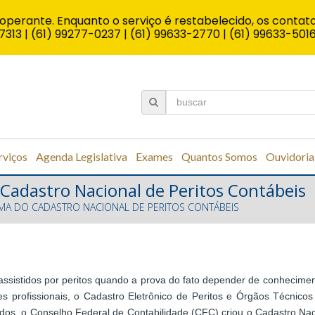
operante. Enquanto o serviço é restabelecido, os contato
7313 | (61) 99277-0237 | (61) 99633-2770 | (61) 99633-501
rviços
Agenda Legislativa
Exames
Quantos Somos
Ouvidoria
 Cadastro Nacional de Peritos Contábeis
EMA DO CADASTRO NACIONAL DE PERITOS CONTÁBEIS
assistidos por peritos quando a prova do fato depender de conheciment
es profissionais, o Cadastro Eletrônico de Peritos e Órgãos Técnico
ificados, o Conselho Federal de Contabilidade (CFC) criou o Cadastro 