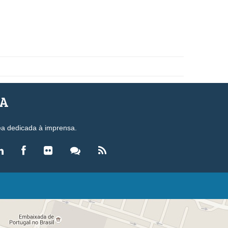
SA
ea dedicada à imprensa.
LEGISLAÇÃO
eis
ecretos-Lei