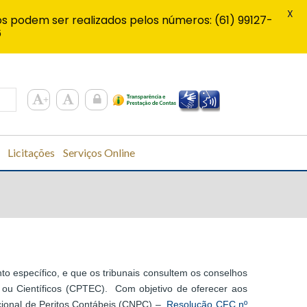
X
s podem ser realizados pelos números: (61) 99127-
6
Licitações
Serviços Online
o específico, e que os tribunais consultem os conselhos
s ou Científicos (CPTEC). Com objetivo de oferecer aos
Nacional de Peritos Contábeis (CNPC) –
Resolução CFC nº