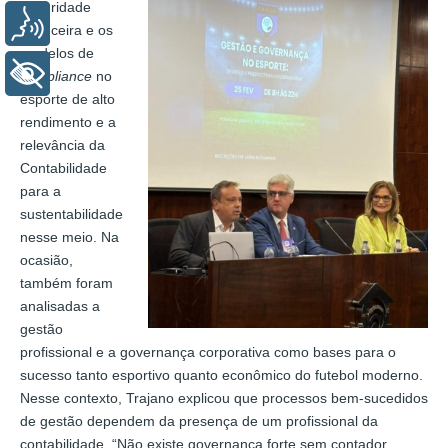
integridade
Voz
financeira e os
modelos de
+ Acessibilidade
compliance
no
esporte de alto
rendimento e a
relevância da
Contabilidade
para a
sustentabilidade
nesse meio. Na
ocasião,
também foram
analisadas a
gestão
profissional e a governança corporativa como bases para o
sucesso tanto esportivo quanto econômico do futebol moderno.
Nesse contexto, Trajano explicou que processos bem-sucedidos
de gestão dependem da presença de um profissional da
contabilidade. “Não existe governança forte sem contador