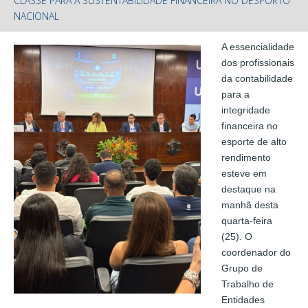
CLASSE PARA A SUSTENTABILIDADE FINANCEIRA NO DESPORTO
NACIONAL
A essencialidade
dos profissionais
da contabilidade
para a
integridade
financeira no
esporte de alto
rendimento
esteve em
destaque na
manhã desta
quarta-feira
(25). O
coordenador do
Grupo de
Trabalho de
Entidades