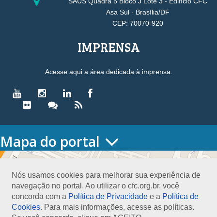
SAUS Quadra 5 Bloco J Lote 3 - Edifício CFC
Asa Sul - Brasília/DF
CEP: 70070-920
IMPRENSA
Acesse aqui a área dedicada à imprensa.
Mapa do portal
HOME
O CONSELHO
Nós usamos cookies para melhorar sua experiência de
Conselho Diretor
navegação no portal. Ao utilizar o cfc.org.br, você
Nossa Sede
concorda com a
Política de Privacidade
e a
Política de
Planejamento
Cookies
. Para mais informações, acesse as políticas.
Organograma