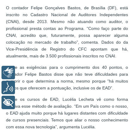
O contador Felipe Gonçalves Bastos, de Brasília (DF), está
inscrito no Cadastro Nacional de Auditores Independentes
(CNAI), desde 2013. Mesmo não atuando como auditor, o
profissional presta contas ao Programa. “Como faço parte do
CNAI, acredito que, futuramente, possa aparecer alguma
colocação no mercado de trabalho”, comenta. Dados do da
Vice-Presidência de Registro do CFC apontam que há,
atualmente, mais de 3.500 profissionais inscritos no CNAI.
Sobre as exigências para o cumprimento dos 40 pontos, o
Libras
contador Felipe Bastos disse que não teve dificuldades para
cumprir o que determina a norma, mesmo porque “há muitos
Voz
cursos que oferecem a pontuação, inclusive os de EAD”.
Sobre os cursos de EAD, Lucélia Lecheta vê como forma
+ Acessibilidade
positiva esse método de avaliação. “Em um País como o nosso,
o EAD ajuda muito porque há lugares distantes com dificuldade
de cursos presenciais. Temos que aliar o nosso conhecimento
com essa nova tecnologia”, argumenta Lucélia.