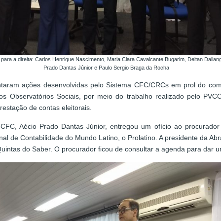
para a direita: Carlos Henrique Nascimento, Maria Clara Cavalcante Bugarim, Deltan Dallang
Prado Dantas Júnior e Paulo Sergio Braga da Rocha
sentaram ações desenvolvidas pelo Sistema CFC/CRCs em prol do com
de nos Observatórios Sociais, por meio do trabalho realizado pelo
estação de contas eleitorais.
CFC, Aécio Prado Dantas Júnior, entregou um ofício ao procurador
onal de Contabilidade do Mundo Latino, o Prolatino. A presidente da A
 Quintas do Saber. O procurador ficou de consultar a agenda para dar 