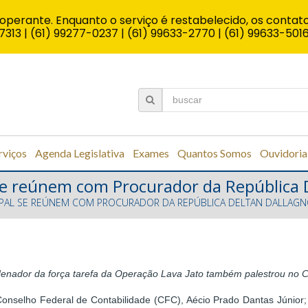
operante. Enquanto o serviço é restabelecido, os contato
7313 | (61) 99277-0237 | (61) 99633-2770 | (61) 99633-501
rviços
Agenda Legislativa
Exames
Quantos Somos
Ouvidoria
se reúnem com Procurador da República 
AMPAL SE REÚNEM COM PROCURADOR DA REPÚBLICA DELTAN DALLAG
enador da força tarefa da Operação Lava Jato também palestrou no
onselho Federal de Contabilidade (CFC), Aécio Prado Dantas Júnior;