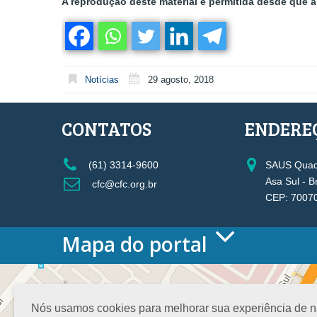
A reprodução deste material é permitida desde que a 
Notícias
29 agosto, 2018
CONTATOS
ENDERE
(61) 3314-9600
SAUS Quadr
Asa Sul - B
cfc@cfc.org.br
CEP: 7007
Mapa do portal
HOME
O CONSELHO
Conselho Diretor
Nós usamos cookies para melhorar sua experiência de nav