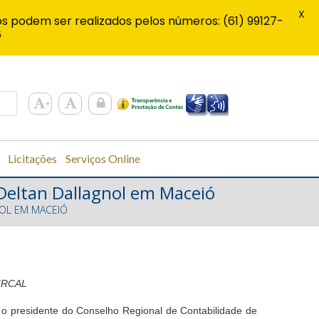
X
s podem ser realizados pelos números: (61) 99127-
6
Licitações
Serviços Online
Deltan Dallagnol em Maceió
NOL EM MACEIÓ
 CRCAL
 o presidente do Conselho Regional de Contabilidade de