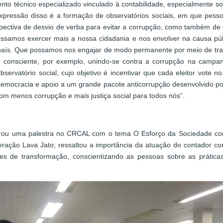
ento técnico especializado vinculado à contabilidade, especialmente 
expressão disso é a formação de observatórios sociais, em que pess
pectiva de desvio de verba para evitar a corrupção, como também de e
ossamos exercer mais a nossa cidadania e nos envolver na causa p
aís. Que possamos nos engajar de modo permanente por meio de traba
o consciente, por exemplo, unindo-se contra a corrupção na campa
observatório social, cujo objetivo é incentivar que cada eleitor vote
democracia e apoio a um grande pacote anticorrupção desenvolvido po
om menos corrupção e mais justiça social para todos nós”.
trou uma palestra no CRCAL com o tema O Esforço da Sociedade contr
operação Lava Jato; ressaltou a importância da atuação do contador c
es de transformação, conscientizando as pessoas sobre as práticas 