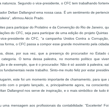
sa natureza. Segundo o vice-presidente, o CFC tem trabalhando fortem
curador Deltan Dallangnol ema nossa casa. É um sentimento de pertenci
ileira”, afirmou Aécio Prado.
ites para participar do Prolatino e da Convenção do Rio de Janeiro, 
alações do CFC, seja para participar de uma edição do projeto Quinta
vice-presidente do CFC, “a campanha Unidos Contra a Corrupção, q
essa forma, o CFC passa a compor esse grande movimento pela cidadan
, disse, por sua vez, que a presença do procurador no Estado de
a categoria. O tema dessa palestra, no momento político que viv
ão e de exemplo, que é o procurador. Não é só assistir à palestra; s
s fundamentais neste trabalho. Sinto-me muito feliz por estar presidin
 Bugarim, este foi um momento importante de chamamento, para que a
ordo com o projeto lançado, e, principalmente agora, na conscienti
an Dallangnol nos serve de inspiração, e o mais simbólico de tudo é 
ou uma mensagem aos profissionais da contabilidade: “Excelente! F