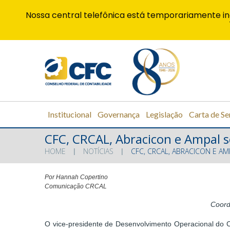
Nossa central telefônica está temporariamente in
Institucional
Governança
Legislação
Carta de Se
CFC, CRCAL, Abracicon e Ampal 
HOME
NOTÍCIAS
CFC, CRCAL, ABRACICON E 
Por Hannah Copertino
Comunicação CRCAL
Coord
O vice-presidente de Desenvolvimento Operacional do C