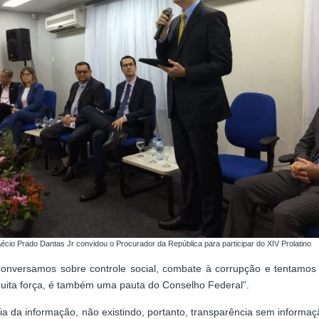
écio Prado Dantas Jr convidou o Procurador da República para participar do XIV Prolatino
 Conversamos sobre controle social, combate à corrupção e tentamo
uita força, é também uma pauta do Conselho Federal”.
cia da informação, não existindo, portanto, transparência sem informa