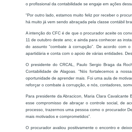
o profissional da contabilidade se engaje em ações des
“Por outro lado, estamos muito feliz por receber o pro
há muito já vem sendo abraçada pela classe contábil bras
A intenção do CFC é de que o procurador aceite os conv
11 de outubro deste ano; e ainda para conhecer as inst
do assunto “combate à corrupção”. De acordo com o 
apartidária e conta com o apoio de várias entidades. D
O presidente do CRCAL, Paulo Sergio Braga da Rocha
Contabilidade de Alagoas. “Nós fortalecemos a noss
oportunidade de aprender mais. Foi uma aula de motivaç
reforçar o combate à corrupção, e nós, contadores, somo
Para presidente da Abracicon, Maria Clara Cavalcante
esse compromisso de abraçar o controle social, de ac
processo, trazermos uma pessoa como o procurador Delt
mais motivados e comprometidos”.
O procurador avaliou positivamente o encontro e deix