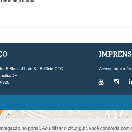
fonte seja citada.
ÇO
IMPREN
a 5 Bloco J Lote 3 - Edifício CFC
Acesse aqui a ár
rasília/DF
0-920
VICE-PRESIDÊNCIAS
Administrativa
L
Controle Interno
D
egação no portal. Ao utilizar o cfc.org.br, você concorda com