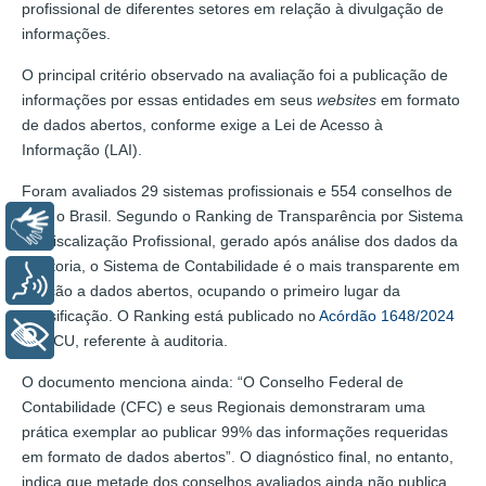
profissional de diferentes setores em relação à divulgação de
informações.
O principal critério observado na avaliação foi a publicação de
informações por essas entidades em seus
websites
em formato
de dados abertos, conforme exige a Lei de Acesso à
Informação (LAI).
Foram avaliados 29 sistemas profissionais e 554 conselhos de
todo o Brasil. Segundo o Ranking de Transparência por Sistema
Libras
de Fiscalização Profissional, gerado após análise dos dados da
auditoria, o Sistema de Contabilidade é o mais transparente em
Voz
relação a dados abertos, ocupando o primeiro lugar da
classificação. O Ranking está publicado no
Acórdão 1648/2024
+ Acessibilidade
do TCU, referente à auditoria.
O documento menciona ainda: “O Conselho Federal de
Contabilidade (CFC) e seus Regionais demonstraram uma
prática exemplar ao publicar 99% das informações requeridas
em formato de dados abertos”. O diagnóstico final, no entanto,
indica que metade dos conselhos avaliados ainda não publica