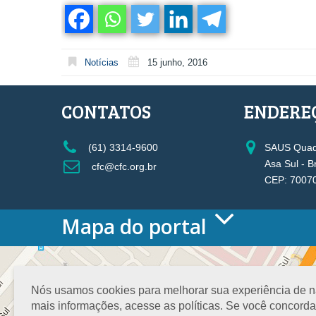
Notícias
15 junho, 2016
CONTATOS
ENDERE
(61) 3314-9600
SAUS Quadr
Asa Sul - B
cfc@cfc.org.br
CEP: 7007
Mapa do portal
HOME
O CONSELHO
Conselho Diretor
Nós usamos cookies para melhorar sua experiência de nav
Nossa Sede
mais informações, acesse as políticas. Se você concord