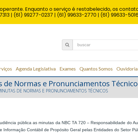
operante. Enquanto o serviço é restabelecido, os contato
7313 | (61) 99277-0237 | (61) 99633-2770 | (61) 99633-501
rviços
Agenda Legislativa
Exames
Quantos Somos
Ouvidoria
as de Normas e Pronunciamentos Técnico
MINUTAS DE NORMAS E PRONUNCIAMENTOS TÉCNICOS
audiência pública as minutas da NBC TA 720 – Responsabilidade do A
e Informação Contábil de Propósito Geral pelas Entidades do Setor Púb