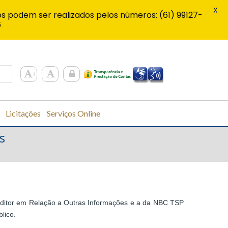
X
s podem ser realizados pelos números: (61) 99127-
6
Licitações
Serviços Online
s
uditor em Relação a Outras Informações e a da NBC TSP
lico.