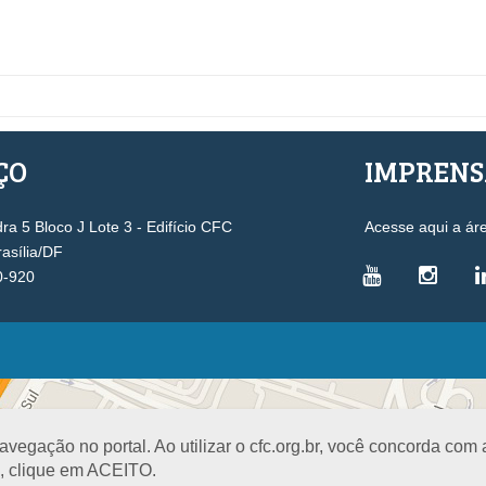
ÇO
IMPREN
a 5 Bloco J Lote 3 - Edifício CFC
Acesse aqui a ár
rasília/DF
0-920
VICE-PRESIDÊNCIAS
Administrativa
L
Controle Interno
D
egação no portal. Ao utilizar o cfc.org.br, você concorda com
Desenvolvimento Profissional
R
a, clique em ACEITO.