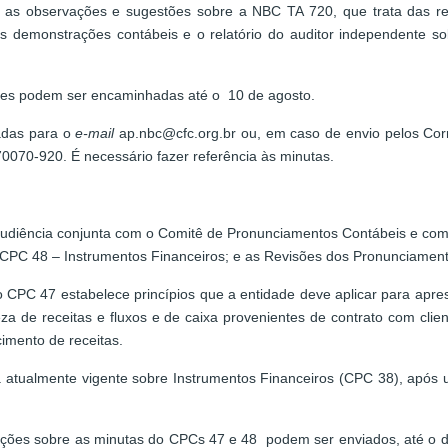
 as observações e sugestões sobre a NBC TA 720, que trata das re
s demonstrações contábeis e o relatório do auditor independente sob
ções podem ser encaminhadas até o 10 de agosto.
adas para o
e-mail
ap.nbc@cfc.org.br ou, em caso de envio pelos Corr
 70070-920. É necessário fazer referência às minutas.
udiência conjunta com o Comitê de Pronunciamentos Contábeis e com
CPC 48 – Instrumentos Financeiros; e as Revisões dos Pronunciamento
PC 47 estabelece princípios que a entidade deve aplicar para apre
eza de receitas e fluxos e de caixa provenientes de contrato com cli
imento de receitas.
 atualmente vigente sobre Instrumentos Financeiros (CPC 38), após 
ações sobre as minutas do CPCs 47 e 48 podem ser enviados, até o d