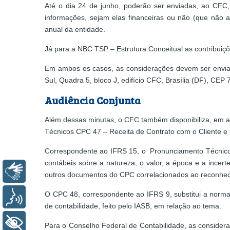
Até o dia 24 de junho, poderão ser enviadas, ao CFC,
informações, sejam elas financeiras ou não (que não a
anual da entidade.
Já para a NBC TSP – Estrutura Conceitual as contribui
Em ambos os casos, as considerações devem ser envi
Sul, Quadra 5, bloco J, edifício CFC, Brasília (DF), CEP
Audiência Conjunta
Além dessas minutas, o CFC também disponibiliza, em a
Técnicos CPC 47 – Receita de Contrato com o Cliente e 
Correspondente ao IFRS 15, o Pronunciamento Técnico C
contábeis sobre a natureza, o valor, a época e a incert
Libras
outros documentos do CPC correlacionados ao reconhec
O CPC 48, correspondente ao IFRS 9, substitui a norma
Voz
de contabilidade, feito pelo IASB, em relação ao tema.
+ Acessibilidade
Para o Conselho Federal de Contabilidade, as consider