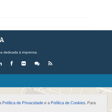
SA
ea dedicada à imprensa.
LEGISLAÇÃO
eis
ecretos-Lei
 a
Política de Privacidade
e a
Política de Cookies
. Para
esoluções