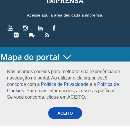
IMPRENSA
Acesse aqui a área dedicada à imprensa.
Mapa do portal
HOME
O CONSELHO
Nós usamos cookies para melhorar sua experiência de
navegação no portal. Ao utilizar o cfc.org.br, você
Conselho Diretor
concorda com a
Política de Privacidade
e a
Política de
Nossa Sede
Cookies
. Para mais informações, acesse as políticas.
Planejamento
Se você concorda, clique em ACEITO.
Organograma
Medalha João Lyra
Presidentes do CFC – Gestões anteriores
ACEITO
PRESIDÊNCIA
O Presidente