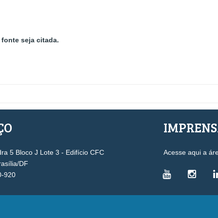
fonte seja citada.
ÇO
IMPREN
a 5 Bloco J Lote 3 - Edifício CFC
Acesse aqui a ár
rasília/DF
0-920