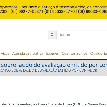
operante. Enquanto o serviço é restabelecido, os contato
7313 | (61) 99277-0237 | (61) 99633-2770 | (61) 99633-501
rviços
Agenda Legislativa
Exames
Quantos Somos
Ouvidoria
sobre laudo de avaliação emitido por co
CNICO SOBRE LAUDO DE AVALIAÇÃO EMITIDO POR CONTADOR
o dia 5 de dezembro, no Diário Oficial da União (DOU), a Norma Bras