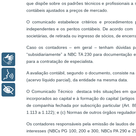
que dispõe sobre os padrões técnicos e profissionais a 
contábeis ajustados a preços de mercado.
O comunicado estabelece critérios e procedimentos
independentes e os peritos contábeis. De acordo com a
societárias, de retirada ou ingresso de sócios, de ence
Caso os contadores – em geral – tenham dúvidas par
“subsidiariamente” a NBC TA 230 para documentação e
Libras
para a contratação de especialista.
A avaliação contábil, segundo o documento, consiste na
Voz
(acervo líquido parcial), da entidade na mesma data.
+ Acessibilidade
O Comunicado Técnico destaca três situações em que s
incorporados ao capital e à formação do capital (artigos 7
de companhia fechada por subscrição particular (Art. 88
1.113 a 1.122); e (c) Normas de outros órgãos regulador
Os contadores responsáveis pela emissão de laudos de a
interesses (NBCs PG 100, 200 e 300, NBCs PA 290 e 29