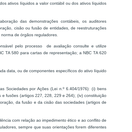
 ativos líquidos a valor contábil ou dos ativos líquidos
aboração das demonstrações contábeis, os auditores
ração, cisão ou fusão de entidades, de reestruturações
em norma de órgãos reguladores.
sável pelo processo de avaliação consulte e utilize
BC TA 580 para cartas de representação; a NBC TA 620
da data, ou de componentes específicos do ativo líquido
s Sociedades por Ações (Lei n.º 6.404/1976): (i) bens
s e fusões (artigos 227, 228, 229 e 264); (iv) constituição
rporação, da fusão e da cisão das sociedades (artigos de
ência com relação ao impedimento ético e ao conflito de
ladores, sempre que suas orientações forem diferentes