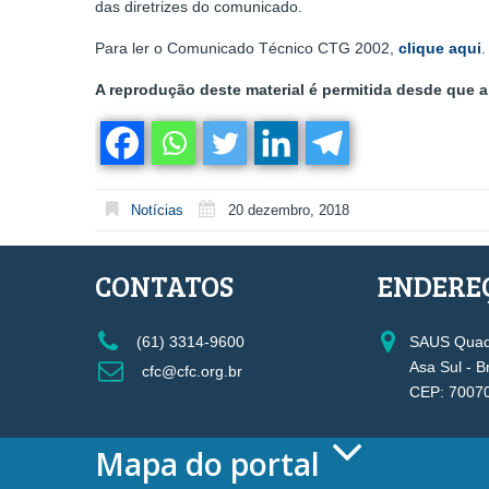
das diretrizes do comunicado.
Para ler o Comunicado Técnico CTG 2002,
clique aqui
.
A reprodução deste material é permitida desde que a 
Notícias
20 dezembro, 2018
CONTATOS
ENDERE
(61) 3314-9600
SAUS Quadr
Asa Sul - B
cfc@cfc.org.br
CEP: 7007
Mapa do portal