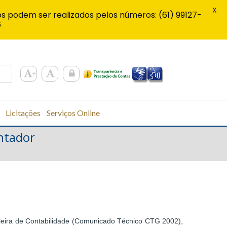
X
s podem ser realizados pelos números: (61) 99127-
6
Licitações
Serviços Online
ntador
ileira de Contabilidade (Comunicado Técnico CTG 2002),