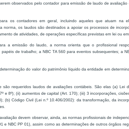
serem observados pelo contador para emissão de laudo de avaliação dos
 para os contadores em geral, incluindo aqueles que atuam na el
 norma, os laudos são destinados a apoiar os processos de incorpo
rramento de atividades, de operações específicas previstas em lei ou 
a a emissão do laudo, a norma orienta que o profissional respon
 papéis de trabalho; a NBC TA 560 para eventos subsequentes; a N
 determinação do valor do patrimônio líquido da entidade em determina
ão requeridos laudos de avaliações contábeis. São elas (a) Lei da
º e 8º); (ii) aumentos de capital (Art. 170); (iii) 3 incorporações, cisõe
); (b) Código Civil (Lei n.º 10.406/2002): da transformação, da inco
es.
valiação devem observar, ainda, as normas profissionais de independ
1 e NBC PP 01), assim como as determinações de outros órgãos regu