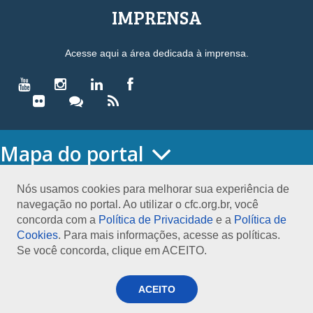
IMPRENSA
Acesse aqui a área dedicada à imprensa.
Mapa do portal
HOME
O CONSELHO
Nós usamos cookies para melhorar sua experiência de
navegação no portal. Ao utilizar o cfc.org.br, você
Conselho Diretor
concorda com a
Política de Privacidade
e a
Política de
Nossa Sede
Cookies
. Para mais informações, acesse as políticas.
Planejamento
Se você concorda, clique em ACEITO.
Organograma
Medalha João Lyra
Presidentes do CFC – Gestões anteriores
ACEITO
PRESIDÊNCIA