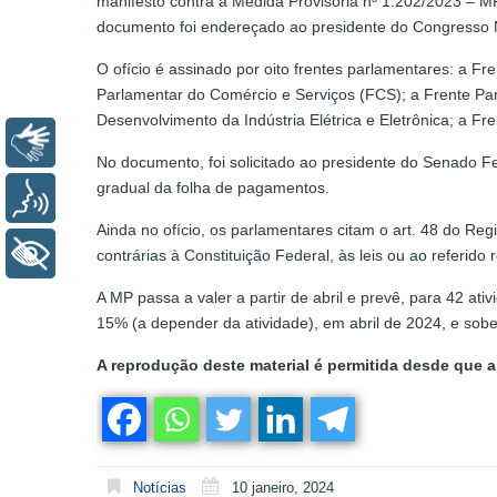
manifesto contra a Medida Provisória nº 1.202/2023 – 
documento foi endereçado ao presidente do Congresso 
O ofício é assinado por oito frentes parlamentares: a F
Parlamentar do Comércio e Serviços (FCS); a Frente Par
Desenvolvimento da Indústria Elétrica e Eletrônica; a 
Libras
No documento, foi solicitado ao presidente do Senado 
gradual da folha de pagamentos.
Voz
Ainda no ofício, os parlamentares citam o art. 48 do R
+ Acessibilidade
contrárias à Constituição Federal, às leis ou ao refer
A MP passa a valer a partir de abril e prevê, para 42 a
15% (a depender da atividade), em abril de 2024, e sob
A reprodução deste material é permitida desde que a 
Notícias
10 janeiro, 2024