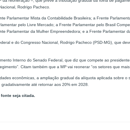
MP da reoneração –, que prevê a tributação gradual da folha de paga
Nacional, Rodrigo Pacheco.
rente Parlamentar Mista da Contabilidade Brasileira; a Frente Parlame
lamentar pelo Livre Mercado; a Frente Parlamentar pelo Brasil Competi
Frente Parlamentar da Mulher Empreendedora; e a Frente Parlamentar 
Federal e do Congresso Nacional, Rodrigo Pacheco (PSD-MG), que dev
egimento Interno do Senado Federal, que diz que compete ao presiden
ido regimento”. Citam também que a MP vai reonerar “os setores que m
tividades econômicas, a ampliação gradual da alíquota aplicada sobre
e gradativamente até retornar aos 20% em 2028.
fonte seja citada.