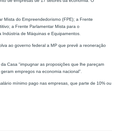
mento de empresas de 17 setores da economia. O
ntar Mista do Empreendedorismo (FPE); a Frente
tivo; a Frente Parlamentar Mista para o
da Indústria de Máquinas e Equipamentos.
olva ao governo federal a MP que prevê a reoneração
te da Casa “impugnar as proposições que lhe pareçam
ais geram empregos na economia nacional”.
 o salário mínimo pago nas empresas, que parte de 10% ou