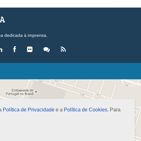
SA
ea dedicada à imprensa.
LEGISLAÇÃO
eis
ecretos-Lei
esoluções
 a
Política de Privacidade
e a
Política de Cookies
. Para
ormas Brasileiras de Contabilidade
nstruções Normativas
úmulas
NOTÍCIAS