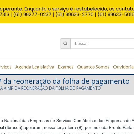
operante. Enquanto o serviço é restabelecido, os contato
7313 | (61) 99277-0237 | (61) 99633-2770 | (61) 99633-501
rviços
Agenda Legislativa
Exames
Quantos Somos
Ouvidoria
P da reoneração da folha de pagamento
RA A MP DA REONERAÇÃO DA FOLHA DE PAGAMENTO
ão Nacional das Empresas de Serviços Contábeis e das Empresas de A
sil (Ibracon) apoiaram, nessa terça-feira (9), por meio da Frente Parla