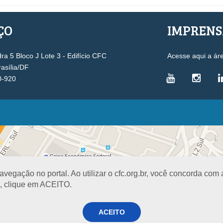
ÇO
IMPREN
a 5 Bloco J Lote 3 - Edifício CFC
Acesse aqui a ár
rasília/DF
0-920
VICE-PRESIDÊNCIAS
Administrativa
L
Controle Interno
D
Desenvolvimento Profissional
R
egação no portal. Ao utilizar o cfc.org.br, você concorda com
Governança e Gestão Estratégica
N
a, clique em ACEITO.
Fiscalização, Ética e Disciplina
I
Técnica
S
Registro
ACEITO
PROJETOS E PROGRAMAS