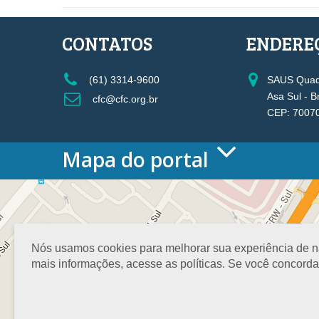
CONTATOS
ENDERE
(61) 3314-9600
SAUS Quadr
Asa Sul - B
cfc@cfc.org.br
CEP: 7007
Mapa do portal
HOME
O CONSELHO
Conselho Diretor
Nossa Sede
Nós usamos cookies para melhorar sua experiência de nav
Planejamento
mais informações, acesse as políticas. Se você concord
Organograma
Medalha João Lyra
Presidentes do CFC – Gestões anteriores
PRESIDÊNCIA