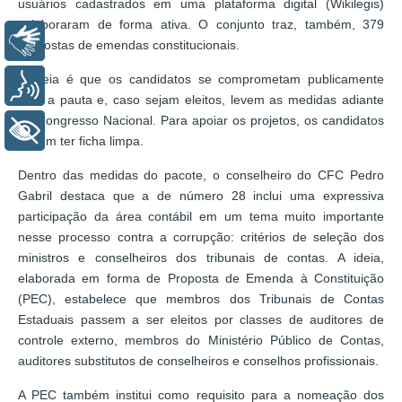
usuários cadastrados em uma plataforma digital (Wikilegis)
colaboraram de forma ativa. O conjunto traz, também, 379
Libras
propostas de emendas constitucionais.
A ideia é que os candidatos se comprometam publicamente
Voz
com a pauta e, caso sejam eleitos, levem as medidas adiante
no Congresso Nacional. Para apoiar os projetos, os candidatos
+ Acessibilidade
devem ter ficha limpa.
Dentro das medidas do pacote, o conselheiro do CFC Pedro
Gabril destaca que a de número 28 inclui uma expressiva
participação da área contábil em um tema muito importante
nesse processo contra a corrupção: critérios de seleção dos
ministros e conselheiros dos tribunais de contas. A ideia,
elaborada em forma de Proposta de Emenda à Constituição
(PEC), estabelece que membros dos Tribunais de Contas
Estaduais passem a ser eleitos por classes de auditores de
controle externo, membros do Ministério Público de Contas,
auditores substitutos de conselheiros e conselhos profissionais.
A PEC também institui como requisito para a nomeação dos