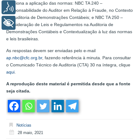
direciona a aplicação das normas: NBC TA 240 –
Voz
Responsabilidade do Auditor em Relação à Fraude, no Contexto
da Auditoria de Demonstrações Contábeis; e NBC TA 250 –
+ Acessibilidade
Consideração de Leis e Regulamentos na Auditoria de
Demonstrações Contábeis e Contextualização à luz das normas
e leis brasileiras.
As respostas devem ser enviadas pelo e-mail
ap.nbc@cfc.org.br
, fazendo referência à minuta. Para consultar
o Comunicado Técnico de Auditoria (CTA) 30 na íntegra, clique
aqui
.
A reprodução deste material é permitida desde que a fonte
seja citada.
Notícias
28 maio, 2021