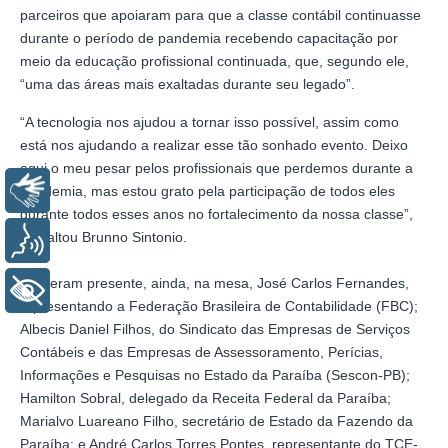
parceiros que apoiaram para que a classe contábil continuasse
durante o período de pandemia recebendo capacitação por
meio da educação profissional continuada, que, segundo ele,
“uma das áreas mais exaltadas durante seu legado”.
“A tecnologia nos ajudou a tornar isso possível, assim como
está nos ajudando a realizar esse tão sonhado evento. Deixo
aqui o meu pesar pelos profissionais que perdemos durante a
Libras
pandemia, mas estou grato pela participação de todos eles
durante todos esses anos no fortalecimento da nossa classe”,
ressaltou Brunno Sintonio.
Voz
Estiveram presente, ainda, na mesa, José Carlos Fernandes,
+ Acessibilidade
representando a Federação Brasileira de Contabilidade (FBC);
Albecis Daniel Filhos, do Sindicato das Empresas de Serviços
Contábeis e das Empresas de Assessoramento, Perícias,
Informações e Pesquisas no Estado da Paraíba (Sescon-PB);
Hamilton Sobral, delegado da Receita Federal da Paraíba;
Marialvo Luareano Filho, secretário de Estado da Fazendo da
Paraíba; e André Carlos Torres Pontes, representante do TCE-