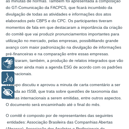
as minutas de normas. Também foi apresentada a composição
do GT-Comunicação da FACPCS, que ficará incumbido da
divulgação de todas as atividades e informações dos atos
elaborados pelo CBPS e do CPC. Os participantes tiveram
momentos de fala em que destacaram a importância da criação
do comitê que vai produzir pronunciamentos importantes para
utilização no mercado, pelas empresas, possibilitando grande
avanço com maior padronização na divulgação de informações
pré-financeiras e na comparação entre essas empresas.
Valorizaram, também, a produção de relatos integrados que vão
Libras
fortalecer ainda mais a agenda ESG de acordo com os padrões
internacionais.
Voz
O grupo discutiu e aprovou a minuta de carta comentário a ser
enviada ao ISSB, que trata sobre questões de taxonomia das
+ Acessibilidade
normas internacionais a serem emitidas, entre outros aspectos.
O documento será encaminhado até o final do mês.
O comitê é composto por de representantes das seguintes
entidades: Associação Brasileira das Companhias Abertas
(Abrasca), Associação dos Analistas e Profissionais de