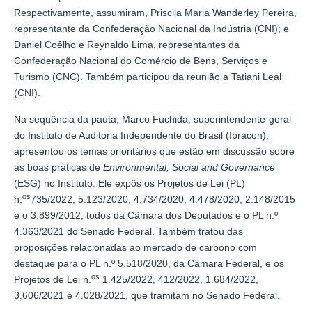
Respectivamente, assumiram, Priscila Maria Wanderley Pereira,
representante da Confederação Nacional da Indústria (CNI); e
Daniel Coêlho e Reynaldo Lima, representantes da
Confederação Nacional do Comércio de Bens, Serviços e
Turismo (CNC). Também participou da reunião a Tatiani Leal
(CNI).
Na sequência da pauta, Marco Fuchida, superintendente-geral
do Instituto de Auditoria Independente do Brasil (Ibracon),
apresentou os temas prioritários que estão em discussão sobre
as boas práticas de
Environmental, Social and Governance
(ESG) no Instituto. Ele expôs os Projetos de Lei (PL)
os
n.
735/2022, 5.123/2020, 4.734/2020, 4.478/2020, 2.148/2015
e o 3.899/2012, todos da Câmara dos Deputados e o PL n.º
4.363/2021 do Senado Federal. Também tratou das
proposições relacionadas ao mercado de carbono com
destaque para o PL n.º 5.518/2020, da Câmara Federal, e os
os
Projetos de Lei n.
1.425/2022, 412/2022, 1.684/2022,
3.606/2021 e 4.028/2021, que tramitam no Senado Federal.