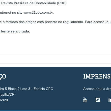
 Revista Brasileira de Contabilidade (RBC).
internet no site www.21cbc.com.br.
 o formato dos artigos está previsto no regulamento. Para acessá-lo,
fonte seja citada.
ÇO
IMPREN
a 5 Bloco J Lote 3 - Edifício CFC
Acesse aqui a ár
rasília/DF
0-920