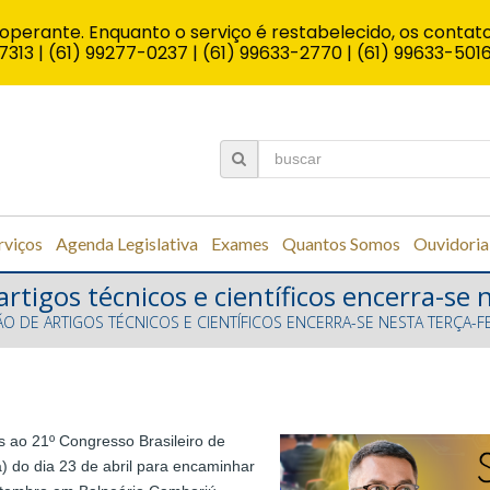
operante. Enquanto o serviço é restabelecido, os contato
7313 | (61) 99277-0237 | (61) 99633-2770 | (61) 99633-501
rviços
Agenda Legislativa
Exames
Quantos Somos
Ouvidoria
rtigos técnicos e científicos encerra-se 
O DE ARTIGOS TÉCNICOS E CIENTÍFICOS ENCERRA-SE NESTA TERÇA-F
s ao 21º Congresso Brasileiro de
a) do dia 23 de abril para encaminhar