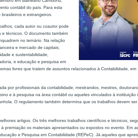
setembro em Balneário Camboriú,
nto contábil do país. Para esta
 brasileiros e estrangeiros.
alhos, cada autor ou coautor pode
cos e técnicos. O documento também
enquadrem no temário. Na relação
inanceira e mercado de capitais;
idade e sustentabilidade;
oladoria; e educação e pesquisa em
temas livres que tratem de assuntos relacionados à Contabilidade, em
zada por profissionais da contabilidade; mestrandos, mestres, doutora
sino e à pesquisa na área contábil ou aqueles vinculados à instituiçã
anhola. O regulamento também determina que os trabalhos devem ser 
res artigos. Os três melhores trabalhos científicos e técnicos, segun
 à premiação os materiais apresentados ou expostos no evento. Em adi
Educação e Pesquisa em Contabilidade (REPeC). Já aqueles que apres