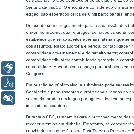
os trabalhos. O CBC acontece entre os dias 8 e 11 de 
Santa Catarina/SC. O encontro é considerado o maior eve
edição, são esperados cerca de 6 mil participantes, entre
De acordo com o regulamento para a submissão dos trab
enviar, no máximo, quatro artigos, somados os científi
estabelece que serão aceitos apenas materiais que se 
dos assuntos, estão: auditoria e perícia; contabilidade f
contabilidade governamental e do terceiro setor; contabil
contabilidade tributária; contabilidade gerencial e contr
contabilidade. Haverá ainda espaço para trabalhos com 
Libras
Congresso.
Voz
Em relação ao público-alvo, a submissão pode ser reali
Contábeis; e pesquisadores e profissionais ligados ao en
+ Acessibilidade
sejam elaborados em língua portuguesa, inglesa ou esp
incluindo os coautores.
Durante o CBC, também haverá o reconhecimento dos melho
receber prêmios em dinheiro. Entretanto, só concorrerão
convidados a submetê-los ao Fast Track da Revista de 