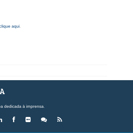
clique aqui
.
SA
ea dedicada à imprensa.