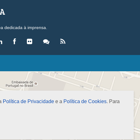
SA
ea dedicada à imprensa.
LEGISLAÇÃO
eis
ecretos-Lei
esoluções
 a
Política de Privacidade
e a
Política de Cookies
. Para
ormas Brasileiras de Contabilidade
nstruções Normativas
úmulas
NOTÍCIAS
gência de Notícias
evista Brasileira de Contabilidade (RBC)