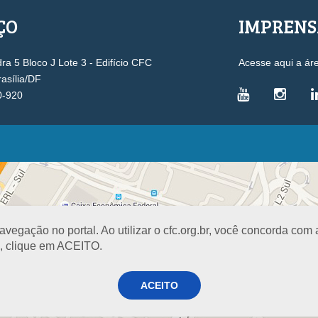
ÇO
IMPREN
a 5 Bloco J Lote 3 - Edifício CFC
Acesse aqui a ár
rasília/DF
0-920
VICE-PRESIDÊNCIAS
Administrativa
L
Controle Interno
D
Desenvolvimento Profissional
R
egação no portal. Ao utilizar o cfc.org.br, você concorda com
Governança e Gestão Estratégica
N
a, clique em ACEITO.
Fiscalização, Ética e Disciplina
I
Técnica
S
Registro
ACEITO
PROJETOS E PROGRAMAS
A
Excelência na Contabilidade
R