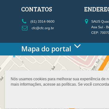
CONTATOS
ENDERE
(61) 3314-9600
SAUS Quadr
Asa Sul - B
cfc@cfc.org.br
CEP: 7007
Mapa do portal
HOME
O CONSELHO
Conselho Diretor
Nossa Sede
Nós usamos cookies para melhorar sua experiência de nav
Planejamento
mais informações, acesse as políticas. Se você concord
Organograma
Medalha João Lyra
Presidentes do CFC – Gestões anteriores
PRESIDÊNCIA
O Presidente