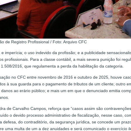
 de Registro Profissional / Foto: Arquivo CFC
 e imperícia; o uso indevido da profissão; e a publicidade sensacionali
s profissionais. Para a classe contábil, a mais severa punição foi r
 1.508/2016, que regulamenta a perda da habilitação da categoria.
ssação no CFC entre novembro de 2016 e outubro de 2025, houve caso
dos à sua guarda para o pagamento de tributos de um cliente; outro em
ios danos ao erário público; e mais um em que o denunciado emitia 
anos.
Sandra de Carvalho Campos, reforça que “casos assim são contravençõe
uído o devido processo administrativo de fiscalização, nesse caso, con
a defesa, do contraditório, da segurança jurídica, se concede um pra
ofre uma multa de um a dez anuidades e será comunicado o exercício ile