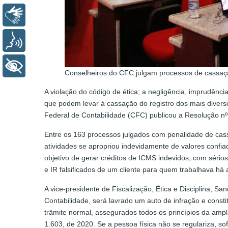
Libras
Voz
+ Acessibilidade
Conselheiros do CFC julgam processos de cassação
A violação do código de ética; a negligência, imprudência
que podem levar à cassação do registro dos mais diverso
Federal de Contabilidade (CFC) publicou a Resolução nº
Entre os 163 processos julgados com penalidade de ca
atividades se apropriou indevidamente de valores confia
objetivo de gerar créditos de ICMS indevidos, com sér
e IR falsificados de um cliente para quem trabalhava há 
A vice-presidente de Fiscalização, Ética e Disciplina, 
Contabilidade, será lavrado um auto de infração e constit
trâmite normal, assegurados todos os princípios da ampl
1.603, de 2020. Se a pessoa física não se regulariza, s