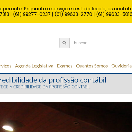
operante. Enquanto o serviço é restabelecido, os contato
7313 | (61) 99277-0237 | (61) 99633-2770 | (61) 99633-501
rviços
Agenda Legislativa
Exames
Quantos Somos
Ouvidoria
edibilidade da profissão contábil
EGE A CREDIBILIDADE DA PROFISSÃO CONTÁBIL