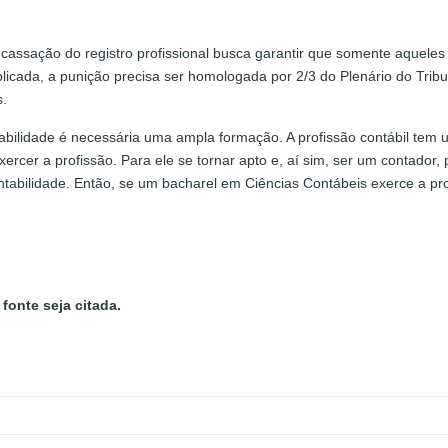
 a cassação do registro profissional busca garantir que somente aque
plicada, a punição precisa ser homologada por 2/3 do Plenário do Trib
s.
bilidade é necessária uma ampla formação. A profissão contábil tem u
ercer a profissão. Para ele se tornar apto e, aí sim, ser um contador, 
ntabilidade. Então, se um bacharel em Ciências Contábeis exerce a prof
fonte seja citada.