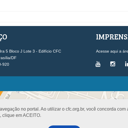
ÇO
IMPREN
a 5 Bloco J Lote 3 - Edifício CFC
Acesse aqui a ár
rasília/DF
0-920
VICE-PRESIDÊNCIAS
Administrativa
L
Controle Interno
D
egação no portal. Ao utilizar o cfc.org.br, você concorda com
Desenvolvimento Profissional
R
a, clique em ACEITO.
Governança e Gestão Estratégica
N
Fiscalização, Ética e Disciplina
I