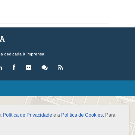
SA
ea dedicada à imprensa.
LEGISLAÇÃO
eis
ecretos-Lei
 a
Política de Privacidade
e a
Política de Cookies
. Para
esoluções
ormas Brasileiras de Contabilidade
nstruções Normativas