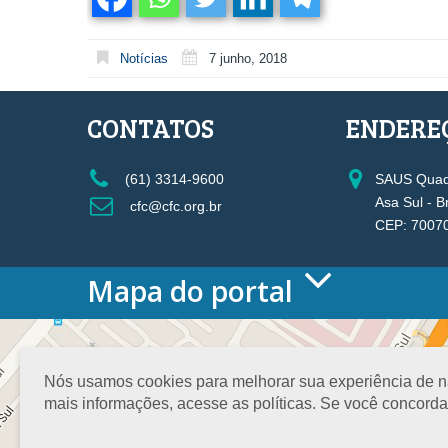
Notícias
7 junho, 2018
CONTATOS
ENDERE
(61) 3314-9600
SAUS Quadr
Asa Sul - B
cfc@cfc.org.br
CEP: 7007
Mapa do portal
HOME
O CONSELHO
Conselho Diretor
Nós usamos cookies para melhorar sua experiência de nav
Nossa Sede
mais informações, acesse as políticas. Se você concord
Planejamento
Organograma