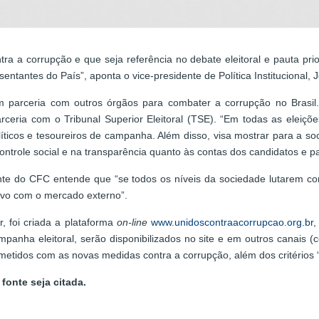
ra a corrupção e que seja referência no debate eleitoral e pauta pri
entantes do País”, aponta o vice-presidente de Política Institucional,
 parceria com outros órgãos para combater a corrupção no Brasil
rceria com o Tribunal Superior Eleitoral (TSE). “Em todas as eleiçõe
políticos e tesoureiros de campanha. Além disso, visa mostrar para a so
controle social e na transparência quanto às contas dos candidatos e par
nte do CFC entende que “se todos os níveis da sociedade lutarem con
tivo com o mercado externo”.
, foi criada a plataforma
on-line
www.unidoscontraacorrupcao.org.br
,
panha eleitoral, serão disponibilizados no site e em outros canais 
etidos com as novas medidas contra a corrupção, além dos critérios 
fonte seja citada.