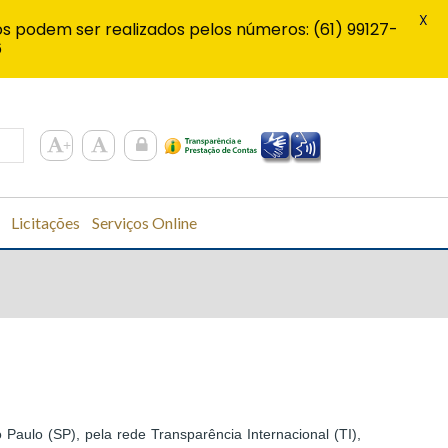
X
s podem ser realizados pelos números: (61) 99127-
6
Licitações
Serviços Online
aulo (SP), pela rede Transparência Internacional (TI),