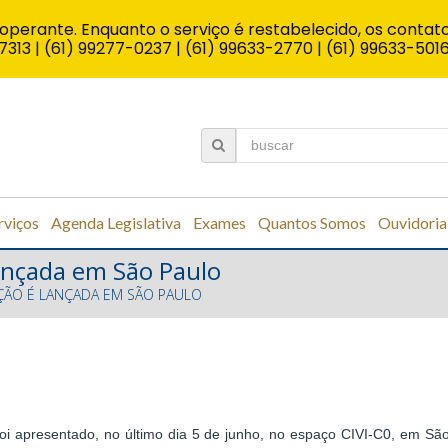
operante. Enquanto o serviço é restabelecido, os contato
7313 | (61) 99277-0237 | (61) 99633-2770 | (61) 99633-501
rviços
Agenda Legislativa
Exames
Quantos Somos
Ouvidoria
ançada em São Paulo
ÃO É LANÇADA EM SÃO PAULO
 apresentado, no último dia 5 de junho, no espaço CIVI-C0, em São P