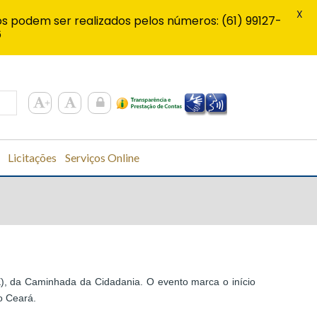
X
s podem ser realizados pelos números: (61) 99127-
6
Licitações
Serviços Online
E), da Caminhada da Cidadania. O evento marca o início
o Ceará.