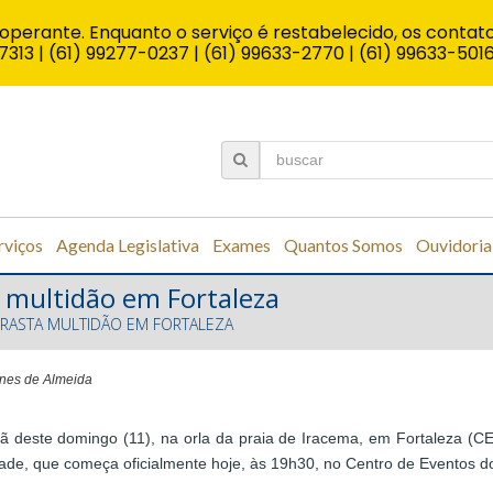
operante. Enquanto o serviço é restabelecido, os contato
7313 | (61) 99277-0237 | (61) 99633-2770 | (61) 99633-501
rviços
Agenda Legislativa
Exames
Quantos Somos
Ouvidoria
 multidão em Fortaleza
RRASTA MULTIDÃO EM FORTALEZA
unes de Almeida
hã deste domingo (11), na orla da praia de Iracema, em Fortaleza (C
idade, que começa oficialmente hoje, às 19h30, no Centro de Eventos d