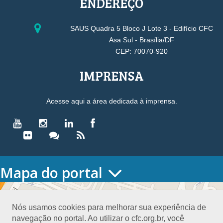
ENDEREÇO
SAUS Quadra 5 Bloco J Lote 3 - Edifício CFC
Asa Sul - Brasília/DF
CEP: 70070-920
IMPRENSA
Acesse aqui a área dedicada à imprensa.
Mapa do portal
HOME
O CONSELHO
Nós usamos cookies para melhorar sua experiência de
Conselho Diretor
navegação no portal. Ao utilizar o cfc.org.br, você
Nossa Sede