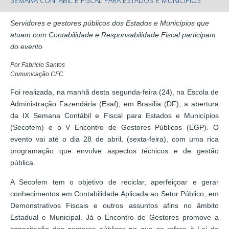
SEMANA CONTÁBIL E FISCAL PARA ESTADOS E MUNICÍPIOS
Servidores e gestores públicos dos Estados e Municípios que
atuam com Contabilidade e Responsabilidade Fiscal participam
do evento
Por Fabrício Santos
Comunicação CFC
Foi realizada, na manhã desta segunda-feira (24), na Escola de
Administração Fazendária (Esaf), em Brasília (DF), a abertura
da IX Semana Contábil e Fiscal para Estados e Municípios
(Secofem) e o V Encontro de Gestores Públicos (EGP). O
evento vai até o dia 28 de abril, (sexta-feira), com uma rica
programação que envolve aspectos técnicos e de gestão
pública.
A Secofem tem o objetivo de reciclar, aperfeiçoar e gerar
conhecimentos em Contabilidade Aplicada ao Setor Público, em
Demonstrativos Fiscais e outros assuntos afins no âmbito
Estadual e Municipal. Já o Encontro de Gestores promove a
capacitação dos gestores públicos no que se refere à Lei de