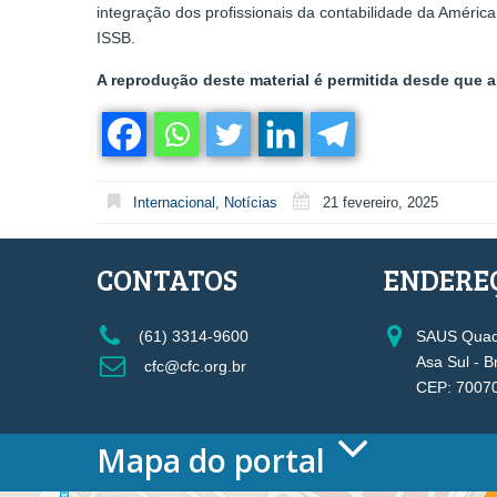
integração dos profissionais da contabilidade da Améri
ISSB.
A reprodução deste material é permitida desde que a 
Internacional
,
Notícias
21 fevereiro, 2025
CONTATOS
ENDERE
(61) 3314-9600
SAUS Quadr
Asa Sul - B
cfc@cfc.org.br
CEP: 7007
Mapa do portal