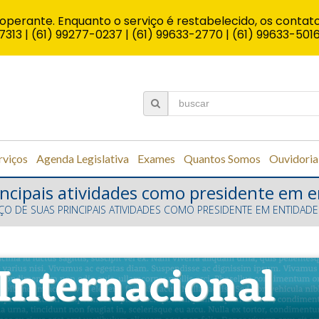
operante. Enquanto o serviço é restabelecido, os contato
7313 | (61) 99277-0237 | (61) 99633-2770 | (61) 99633-501
rviços
Agenda Legislativa
Exames
Quantos Somos
Ouvidoria
rincipais atividades como presidente em 
ÇO DE SUAS PRINCIPAIS ATIVIDADES COMO PRESIDENTE EM ENTIDAD