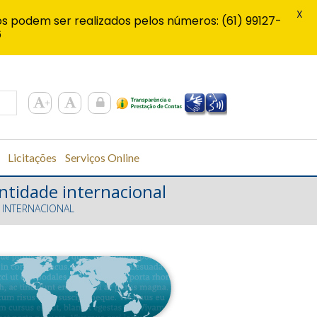
X
s podem ser realizados pelos números: (61) 99127-
6
Licitações
Serviços Online
entidade internacional
E INTERNACIONAL