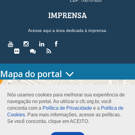
CEP: 70070-920
IMPRENSA
Acesse aqui a área dedicada à imprensa.
Mapa do portal
HOME
O CONSELHO
Nós usamos cookies para melhorar sua experiência de
Conselho Diretor
navegação no portal. Ao utilizar o cfc.org.br, você
Nossa Sede
concorda com a
Política de Privacidade
e a
Política de
Planejamento
Cookies
. Para mais informações, acesse as políticas.
Organograma
Se você concorda, clique em ACEITO.
Medalha João Lyra
Presidentes do CFC – Gestões anteriores