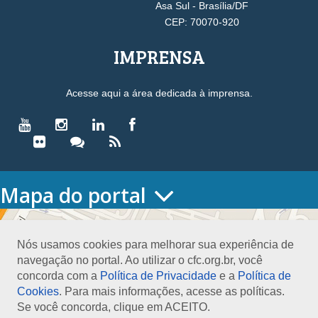
Asa Sul - Brasília/DF
CEP: 70070-920
IMPRENSA
Acesse aqui a área dedicada à imprensa.
Mapa do portal
HOME
O CONSELHO
Nós usamos cookies para melhorar sua experiência de
Conselho Diretor
navegação no portal. Ao utilizar o cfc.org.br, você
Nossa Sede
concorda com a
Política de Privacidade
e a
Política de
Planejamento
Cookies
. Para mais informações, acesse as políticas.
Organograma
Se você concorda, clique em ACEITO.
Medalha João Lyra