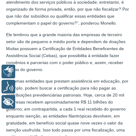
atendimento dos serviços públicos à sociedade; entretanto, é
organizado de forma privada, então, por que não fiscalizar? Por
que não dar subsídios ou qualificar essas entidades que
complementam o papel do governo?”, ponderou Monello.
Ele lembrou que a grande maioria das empresas de terceiro
setor são de pequeno e médio porte e dependem de doações.
Muitas possuem a Certificação de Entidades Beneficentes de
Assistência Social (Cebas), que possibilita à entidade fazer
convênios e parcerias com o poder público e, assim, receber
verbas do governo.
Libras
“Algumas entidades que prestam assistência em educação, por
Voz
exemplo, podem buscar a certificação para não pagar as
contribuições previdenciárias patronais. Hoje, cerca de 20 mil
+ Acessibilidade
empresas recebem aproximadamente R$ 11 bilhões do
governo; em contrapartida, a cada 1 real recebido do governo
enquanto isenção, as entidades filantrópicas devolvem, em
gratuidade, em benefício social quase nove vezes o valor da
isenção usufruída. Isso tudo passa por uma fiscalização, uma