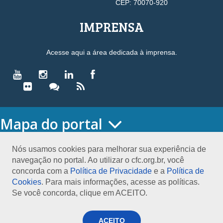
CEP: 70070-920
IMPRENSA
Acesse aqui a área dedicada à imprensa.
Mapa do portal
HOME
O CONSELHO
Nós usamos cookies para melhorar sua experiência de
navegação no portal. Ao utilizar o cfc.org.br, você
Conselho Diretor
concorda com a
Política de Privacidade
e a
Política de
Nossa Sede
Cookies
. Para mais informações, acesse as políticas.
Planejamento
Se você concorda, clique em ACEITO.
Organograma
Medalha João Lyra
Presidentes do CFC – Gestões anteriores
ACEITO