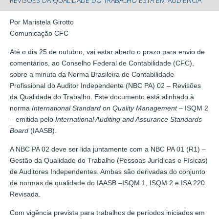
REVISÕES DA QUALIDADE DO TRABALHO ESTÁ EM AUDIÊNCIA
Por Maristela Girotto
Comunicação CFC
Até o dia 25 de outubro, vai estar aberto o prazo para envio de
comentários, ao Conselho Federal de Contabilidade (CFC),
sobre a minuta da Norma Brasileira de Contabilidade
Profissional do Auditor Independente (NBC PA) 02 – Revisões
da Qualidade do Trabalho. Este documento está alinhado à
norma
International Standard on Quality Management
– ISQM 2
– emitida pelo
International Auditing and Assurance Standards
Board
(IAASB).
A NBC PA 02 deve ser lida juntamente com a NBC PA 01 (R1) –
Gestão da Qualidade do Trabalho (Pessoas Jurídicas e Físicas)
de Auditores Independentes. Ambas são derivadas do conjunto
de normas de qualidade do IAASB –ISQM 1, ISQM 2 e ISA 220
Revisada.
Com vigência prevista para trabalhos de períodos iniciados em