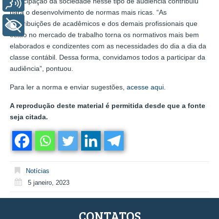
Voz
participação da sociedade nesse tipo de audiência contribuiu
para o desenvolvimento de normas mais ricas. “As
contribuições de acadêmicos e dos demais profissionais que
+ Acessibilidade
estão no mercado de trabalho torna os normativos mais bem
elaborados e condizentes com as necessidades do dia a dia da
classe contábil. Dessa forma, convidamos todos a participar da
audiência”, pontuou.
Para ler a norma e enviar sugestões,
acesse aqui
.
A reprodução deste material é permitida desde que a fonte
seja citada.
Notícias
5 janeiro, 2023
CONTATOS