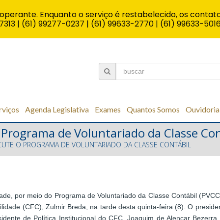
operante. Enquanto o serviço é restabelecido, os contato
7313 | (61) 99277-0237 | (61) 99633-2770 | (61) 99633-501
rviços
Agenda Legislativa
Exames
Quantos Somos
Ouvidoria
o Programa de Voluntariado da Classe Con
ISCUTE O PROGRAMA DE VOLUNTARIADO DA CLASSE CONTÁBIL
idade, por meio do Programa de Voluntariado da Classe Contábil (PVCC)
lidade (CFC), Zulmir Breda, na tarde desta quinta-feira (8). O presi
dente de Política Institucional do CFC, Joaquim de Alencar Bezerra 