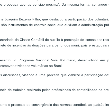
 se preocupa apenas consigo mesma”. Da mesma forma, continuou o
e Joaquim Bezerra Filho, que destacou a participação dos voluntári
 são instrumentos de controle social que auxiliam a administração púb
tariado da Classe Contábil de auxílio à prestação de contas dos recu
rojeto de incentivo às doações para os fundos municipais e estaduai
 apresentou o Programa Nacional Viva Voluntário, desenvolvido e
romover atividades voluntárias no Brasil.
 discussões, visando a uma parceria que viabilize a participação dos
ncia do trabalho realizado pelos profissionais da contabilidade na pr
como o processo de convergência das normas contábeis ao padrão inte