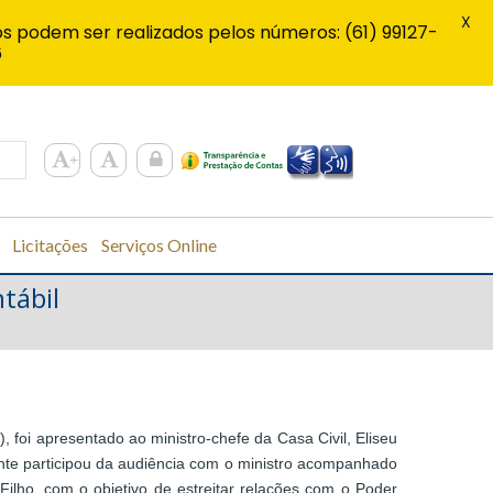
X
s podem ser realizados pelos números: (61) 99127-
6
Licitações
Serviços Online
tábil
, foi apresentado ao ministro-chefe da Casa Civil, Eliseu
dente participou da audiência com o ministro acompanhado
Filho, com o objetivo de estreitar relações com o Poder