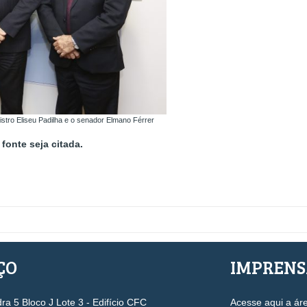
nistro Eliseu Padilha e o senador Elmano Férrer
fonte seja citada.
ÇO
IMPREN
a 5 Bloco J Lote 3 - Edifício CFC
Acesse aqui a ár