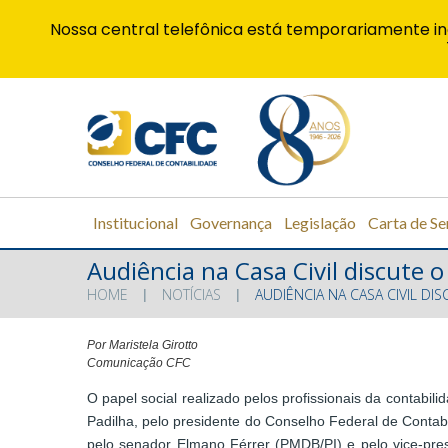
Nossa central telefônica está temporariamente in
Institucional
Governança
Legislação
Carta de Se
Audiência na Casa Civil discute 
HOME
NOTÍCIAS
AUDIÊNCIA NA CASA CIVIL D
Por Maristela Girotto
Comunicação CFC
O papel social realizado pelos profissionais da contabil
Padilha, pelo presidente do Conselho Federal de Contabi
pelo senador Elmano Férrer (PMDB/PI) e pelo vice-presi