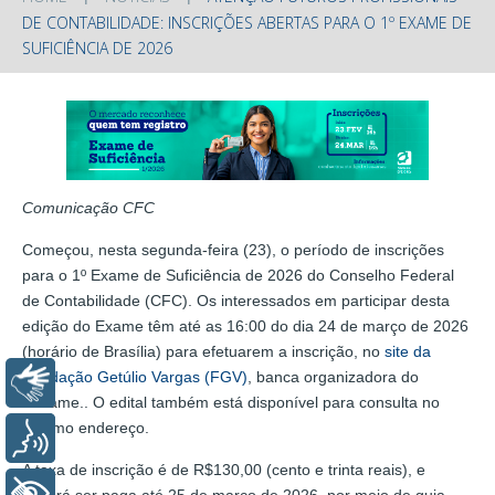
DE CONTABILIDADE: INSCRIÇÕES ABERTAS PARA O 1º EXAME DE
SUFICIÊNCIA DE 2026
Comunicação CFC
Começou, nesta segunda-feira (23), o período de inscrições
para o 1º Exame de Suficiência de 2026 do Conselho Federal
de Contabilidade (CFC). Os interessados em participar desta
edição do Exame têm até as 16:00 do dia 24 de março de 2026
(horário de Brasília) para efetuarem a inscrição, no
site da
Fundação Getúlio Vargas (FGV)
, banca organizadora do
Libras
certame.. O edital também está disponível para consulta no
mesmo endereço.
Voz
A taxa de inscrição é de R$130,00 (cento e trinta reais), e
+ Acessibilidade
deverá ser paga até 25 de março de 2026, por meio de guia