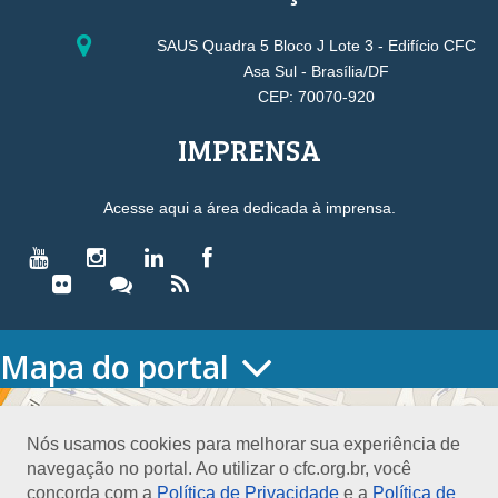
SAUS Quadra 5 Bloco J Lote 3 - Edifício CFC
Asa Sul - Brasília/DF
CEP: 70070-920
IMPRENSA
Acesse aqui a área dedicada à imprensa.
Mapa do portal
HOME
O CONSELHO
Nós usamos cookies para melhorar sua experiência de
Conselho Diretor
navegação no portal. Ao utilizar o cfc.org.br, você
Nossa Sede
concorda com a
Política de Privacidade
e a
Política de