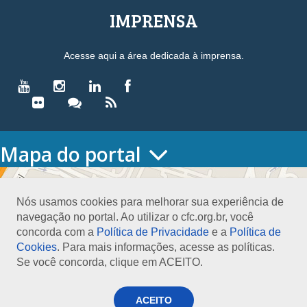
IMPRENSA
Acesse aqui a área dedicada à imprensa.
Mapa do portal
HOME
O CONSELHO
Nós usamos cookies para melhorar sua experiência de
Conselho Diretor
navegação no portal. Ao utilizar o cfc.org.br, você
Nossa Sede
concorda com a
Política de Privacidade
e a
Política de
Planejamento
Cookies
. Para mais informações, acesse as políticas.
Organograma
Se você concorda, clique em ACEITO.
Medalha João Lyra
Presidentes do CFC – Gestões anteriores
PRESIDÊNCIA
ACEITO