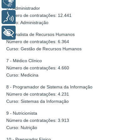
Libras
5 - Administrador
Número de contratações: 12.441
Voz
Curso: Administração
+ Acessibilidade
6 - Analista de Recursos Humanos
Número de contratações: 6.364
Curso: Gestão de Recursos Humanos
7 - Médico Clínico
Número de contratações: 4.660
Curso: Medicina
8 - Programador de Sistema da Informação
Número de contratações: 4.231
Curso: Sistemas da Informação
9 - Nutricionista
Número de contratações: 3.913
Curso: Nutrição
10 - Preparador Físico