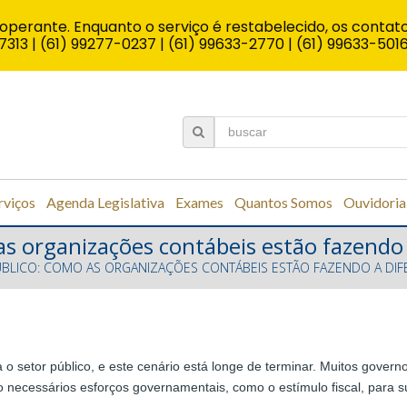
operante. Enquanto o serviço é restabelecido, os contato
7313 | (61) 99277-0237 | (61) 99633-2770 | (61) 99633-501
rviços
Agenda Legislativa
Exames
Quantos Somos
Ouvidoria
as organizações contábeis estão fazendo 
BLICO: COMO AS ORGANIZAÇÕES CONTÁBEIS ESTÃO FAZENDO A DIF
o setor público, e este cenário está longe de terminar. Muitos gover
necessários esforços governamentais, como o estímulo fiscal, para s