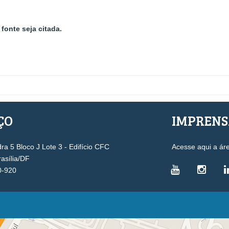
fonte seja citada.
ÇO
IMPREN
a 5 Bloco J Lote 3 - Edifício CFC
Acesse aqui a ár
rasília/DF
0-920
VICE-PRESIDÊNCIAS