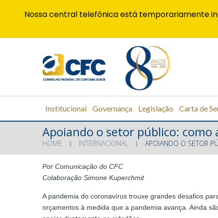
Nossa central telefônica está temporariamente in
Institucional
Governança
Legislação
Carta de Se
Apoiando o setor público: como 
HOME
INTERNACIONAL
APOIANDO O SETOR PÚ
Por
Comunicação do CFC
Colaboração Simone Kuperchmit
A pandemia do coronavírus trouxe grandes desafios para 
orçamentos à medida que a pandemia avança. Ainda são 