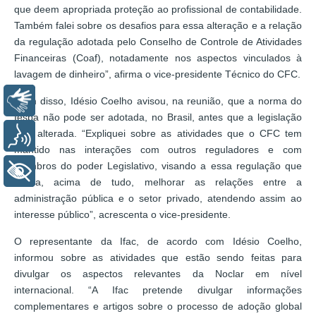
que deem apropriada proteção ao profissional de contabilidade.
Também falei sobre os desafios para essa alteração e a relação
da regulação adotada pelo Conselho de Controle de Atividades
Financeiras (Coaf), notadamente nos aspectos vinculados à
lavagem de dinheiro”, afirma o vice-presidente Técnico do CFC.
Libras
Além disso, Idésio Coelho avisou, na reunião, que a norma do
Iesba não pode ser adotada, no Brasil, antes que a legislação
seja alterada. “Expliquei sobre as atividades que o CFC tem
Voz
mantido nas interações com outros reguladores e com
membros do poder Legislativo, visando a essa regulação que
+ Acessibilidade
busca, acima de tudo, melhorar as relações entre a
administração pública e o setor privado, atendendo assim ao
interesse público”, acrescenta o vice-presidente.
O representante da Ifac, de acordo com Idésio Coelho,
informou sobre as atividades que estão sendo feitas para
divulgar os aspectos relevantes da Noclar em nível
internacional. “A Ifac pretende divulgar informações
complementares e artigos sobre o processo de adoção global