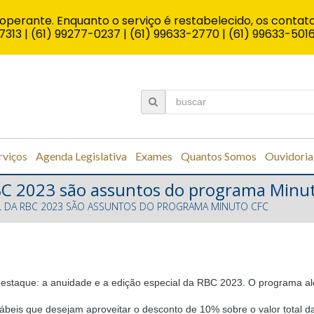
operante. Enquanto o serviço é restabelecido, os contato
7313 | (61) 99277-0237 | (61) 99633-2770 | (61) 99633-501
rviços
Agenda Legislativa
Exames
Quantos Somos
Ouvidoria
RBC 2023 são assuntos do programa Minu
AL DA RBC 2023 SÃO ASSUNTOS DO PROGRAMA MINUTO CFC
staque: a anuidade e a edição especial da RBC 2023. O programa aler
ábeis que desejam aproveitar o desconto de 10% sobre o valor total da