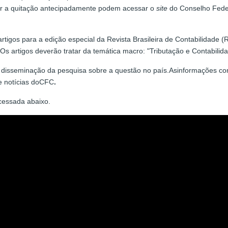
zer a quitação antecipadamente podem acessar o
site
do Conselho Federa
rtigos para a edição especial da Revista Brasileira de Contabilidade 
.Os artigos deverão tratar da temática macro: "Tributação e Contabil
a disseminação da pesquisa sobre a questão no país.Asinformações co
e notícias doCFC
.
cessada abaixo.