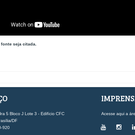
fonte seja citada.
ÇO
IMPREN
a 5 Bloco J Lote 3 - Edifício CFC
Acesse aqui a ár
rasília/DF
0-920