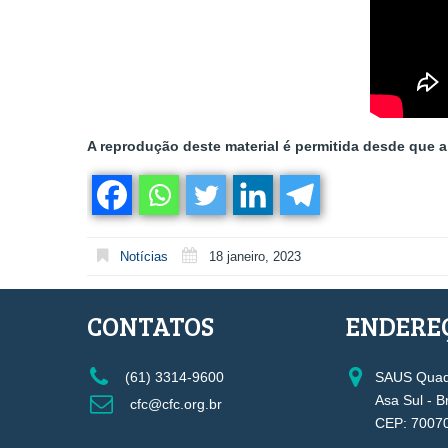
A reprodução deste material é permitida desde que a 
Notícias
18 janeiro, 2023
CONTATOS
ENDERE
(61) 3314-9600
SAUS Quadr
Asa Sul - B
cfc@cfc.org.br
CEP: 7007