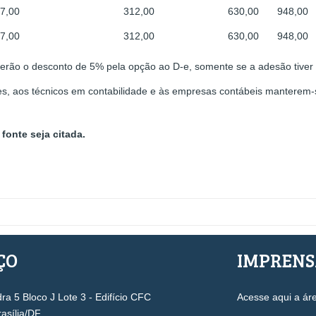
7,00
312,00
630,00
948,00
7,00
312,00
630,00
948,00
erão o desconto de 5% pela opção ao D-e, somente se a adesão tiver o
s, aos técnicos em contabilidade e às empresas contábeis manterem
fonte seja citada.
ÇO
IMPREN
a 5 Bloco J Lote 3 - Edifício CFC
Acesse aqui a ár
rasília/DF