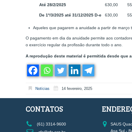
Até 28/2/2025
630,00
55
De 1º/3/2025 até 31/12/2025
D-e
630,00
55
Aqueles que pagarem a anuidade a partir de março t
O pagamento em dia da anuidade permite aos contadore
o exercício regular da profissão durante todo o ano.
A reprodução deste material é permitida desde que a 
Notícias
14 fevereiro, 2025
CONTATOS
ENDERE
(61) 3314-9600
SAUS Quadr
Asa Sul - B
cfc@cfc.org.br