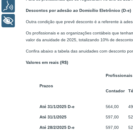
Voz
Descontos por adesão ao Domicílio Eletrônico (D-e)
+ Acessibilidade
Outra condição que prevê desconto é a referente à adesã
Os profissionais e as organizações contábeis que tenham
valor da anuidade de 2025, totalizando 10% de descont
Confira abaixo a tabela das anuidades com desconto po
Valores em reais (R$)
Profissionais
Prazos
Contador
Té
Até 31/1/2025
D-e
564,00
49
Até 31/1/2025
597,00
52
Até 28/2/2025
D-e
597,00
52