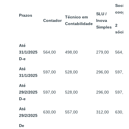
Socied
cooper
SLU /
Prazos
Técnico em
Contador
Inova
Contabilidade
2
Simples
sócios
Até
31/1/2025
564,00
498,00
279,00
564,00
D-e
Até
597,00
528,00
296,00
597,00
31/1/2025
Até
29/2/2025
597,00
528,00
296,00
597,00
D-e
Até
630,00
557,00
312,00
630,00
29/2/2025
De