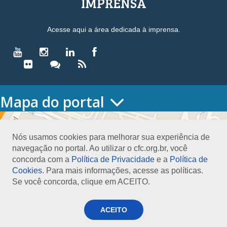
IMPRENSA
Acesse aqui a área dedicada à imprensa.
Mapa do portal
HOME
O CONSELHO
Nós usamos cookies para melhorar sua experiência de
Conselho Diretor
navegação no portal. Ao utilizar o cfc.org.br, você
Nossa Sede
concorda com a
Política de Privacidade
e a
Política de
Planejamento
Cookies
. Para mais informações, acesse as políticas.
Organograma
Se você concorda, clique em ACEITO.
Medalha João Lyra
Presidentes do CFC – Gestões anteriores
PRESIDÊNCIA
ACEITO
O Presidente