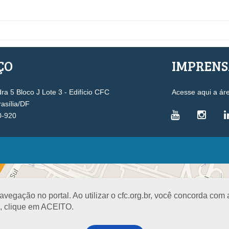
ÇO
IMPREN
a 5 Bloco J Lote 3 - Edifício CFC
Acesse aqui a ár
rasília/DF
0-920
VICE-PRESIDÊNCIAS
Administrativa
L
Controle Interno
D
egação no portal. Ao utilizar o cfc.org.br, você concorda com
Desenvolvimento Profissional
R
a, clique em ACEITO.
Governança e Gestão Estratégica
N
Fiscalização, Ética e Disciplina
I