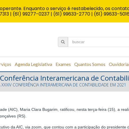
operante. Enquanto o serviço é restabelecido, os contato
7313 | (61) 99277-0237 | (61) 99633-2770 | (61) 99633-501
rviços
Agenda Legislativa
Exames
Quantos Somos
Ouvidoria
IV Conferência Interamericana de Contabi
DA XXXIV CONFERÊNCIA INTERAMERICANA DE CONTABILIDADE EM 2021
de (AIC), Maria Clara Bugarim, ratificou, nesta terça-feira (15), a r
Gonçalves (RS).
cutivo da AIC, via zoom, que contou com a participação do presidente