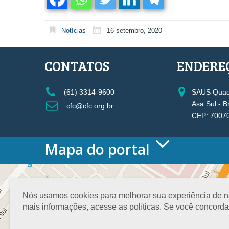
Notícias
16 setembro, 2020
CONTATOS
ENDERE
(61) 3314-9600
SAUS Quadr
Asa Sul - B
cfc@cfc.org.br
CEP: 7007
Mapa do portal
HOME
O CONSELHO
Conselho Diretor
Nós usamos cookies para melhorar sua experiência de nav
Nossa Sede
mais informações, acesse as políticas. Se você concord
Planejamento
Organograma