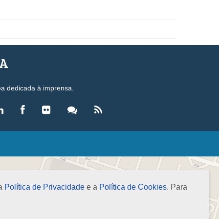
SA
ea dedicada à imprensa.
LEGISLAÇÃO
eis
ecretos-Lei
 a
Política de Privacidade
e a
Política de Cookies
. Para
esoluções
ormas Brasileiras de Contabilidade
nstruções Normativas