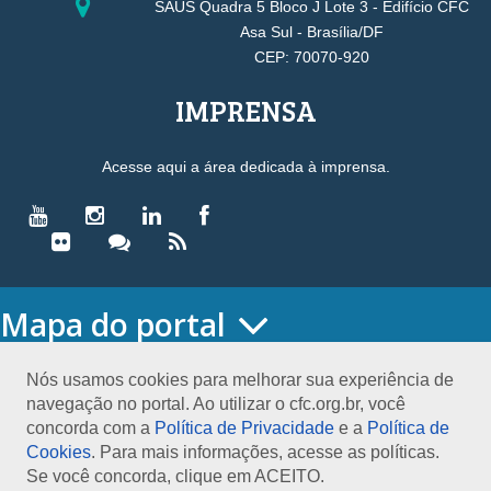
SAUS Quadra 5 Bloco J Lote 3 - Edifício CFC
Asa Sul - Brasília/DF
CEP: 70070-920
IMPRENSA
Acesse aqui a área dedicada à imprensa.
Mapa do portal
HOME
O CONSELHO
Nós usamos cookies para melhorar sua experiência de
navegação no portal. Ao utilizar o cfc.org.br, você
Conselho Diretor
concorda com a
Política de Privacidade
e a
Política de
Nossa Sede
Cookies
. Para mais informações, acesse as políticas.
Planejamento
Se você concorda, clique em ACEITO.
Organograma