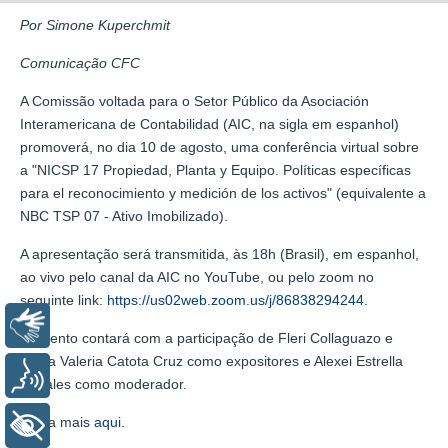
Por Simone Kuperchmit
Comunicação CFC
A Comissão voltada para o Setor Público da Asociación
Interamericana de Contabilidad (AIC, na sigla em espanhol)
promoverá, no dia 10 de agosto, uma conferência virtual sobre
a "NICSP 17 Propiedad, Planta y Equipo. Políticas específicas
para el reconocimiento y medición de los activos" (equivalente a
NBC TSP 07 - Ativo Imobilizado).
A apresentação será transmitida, às 18h (Brasil), em espanhol,
ao vivo pelo canal da AIC no YouTube, ou pelo zoom no
seguinte link:
https://us02web.zoom.us/j/86838294244
.
Libras
O evento contará com a participação de Fleri Collaguazo e
Cintia Valeria Catota Cruz como expositores e Alexei Estrella
Voz
Morales como moderador.
Saiba mais
aqui
.
+ Acessibilidade